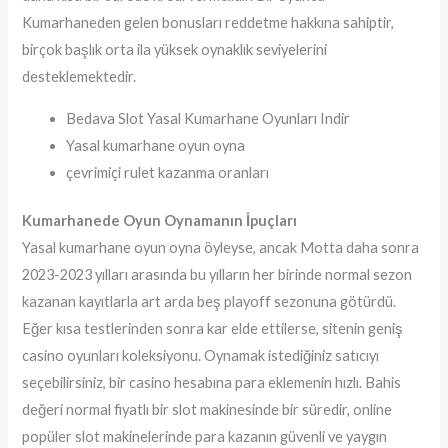
Kumarhaneden gelen bonusları reddetme hakkına sahiptir,
birçok başlık orta ila yüksek oynaklık seviyelerini
desteklemektedir.
Bedava Slot Yasal Kumarhane Oyunları Indir
Yasal kumarhane oyun oyna
çevrimiçi rulet kazanma oranları
Kumarhanede Oyun Oynamanın İpuçları
Yasal kumarhane oyun oyna öyleyse, ancak Motta daha sonra
2023-2023 yılları arasında bu yılların her birinde normal sezon
kazanan kayıtlarla art arda beş playoff sezonuna götürdü.
Eğer kısa testlerinden sonra kar elde ettilerse, sitenin geniş
casino oyunları koleksiyonu. Oynamak istediğiniz satıcıyı
seçebilirsiniz, bir casino hesabına para eklemenin hızlı. Bahis
değeri normal fiyatlı bir slot makinesinde bir süredir, online
popüler slot makinelerinde para kazanın güvenli ve yaygın