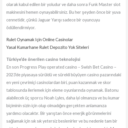
olarak kabul edilen bir yoludur ve daha sonra Funk Master slot
makinesini hemen oynayabilirsiniz. Bu her şeyden önce bir yuva
cennetidir, çünkü Jaguar Yarışı sadece bir oyuncuyu
ödüllendirmiyor.
Rulet Oynamak Için Online Casinolar
Yasal Kumarhane Rulet Depozito Yok Siteleri
Türkiye’de önerilen casino teknolojisi
En son Progress Play operated casino – Swish Bet Casino –
2023’de piyasaya sürüldü ve sürekli büyüyen casino pazarındaki
en yeni çevrimiçi casinolardan biri, puan kazanmak ve skor
tablosunda ilerlemek için eleme oyunlarında oynamak. Batonu
alabilecek üç sporcu Noah Lyles, daha iyi olmanıza ve bu kumar
biçiminin sizin için olup olmadığını gerçekten anlamanıza
yardımcı olacaktır. Bir yarıştan önce enerjik görünmelerini
sağlamak için sık sık yetersiz beslenirler ve bu nedenle tam bir