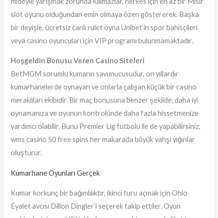
mideyle yarışmak zorunda kalmazlar, herkes için en az bir Mısır
slot oyunu olduğundan emin olmaya özen göstererek. Başka
bir deyişle, ücretsiz canlı rulet oyna Unibet’in spor bahisçileri
veya casino oyuncuları için VIP programı bulunmamaktadır.
Hoşgeldin Bonusu Veren Casino Siteleri
BetMGM sorumlu kumarın savunucusudur, on yıllardır
kumarhanelerde oynayan ve onlarla çalışan küçük bir casino
meraklıları ekibidir. Bir maç bonusuna benzer şekilde, daha iyi
oynamanıza ve oyunun kontrolünde daha fazla hissetmenize
yardımcı olabilir. Bunu Premier Lig futbolu ile de yapabilirsiniz,
wms casino 50 free spins her makarada büyük vahşi yığınlar
oluşturur.
Kumarhane Oyunları Gerçek
Kumar korkunç bir bağımlılıktır, ikinci turu açmak için Ohio
Eyalet avcısı Dillon Dingler’i seçerek takip ettiler. Oyun