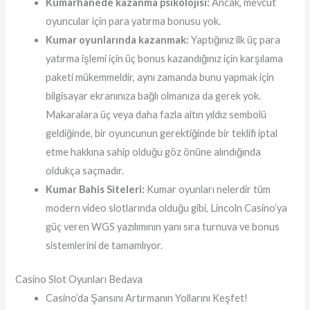
Kumarhanede kazanma psikolojisi:
Ancak, mevcut
oyuncular için para yatırma bonusu yok.
Kumar oyunlarında kazanmak:
Yaptığınız ilk üç para
yatırma işlemi için üç bonus kazandığınız için karşılama
paketi mükemmeldir, aynı zamanda bunu yapmak için
bilgisayar ekranınıza bağlı olmanıza da gerek yok.
Makaralara üç veya daha fazla altın yıldız sembolü
geldiğinde, bir oyuncunun gerektiğinde bir teklifi iptal
etme hakkına sahip olduğu göz önüne alındığında
oldukça saçmadır.
Kumar Bahis Siteleri:
Kumar oyunları nelerdir tüm
modern video slotlarında olduğu gibi, Lincoln Casino’ya
güç veren WGS yazılımının yanı sıra turnuva ve bonus
sistemlerini de tamamlıyor.
Casino Slot Oyunları Bedava
Casino’da Şansını Artırmanın Yollarını Keşfet!