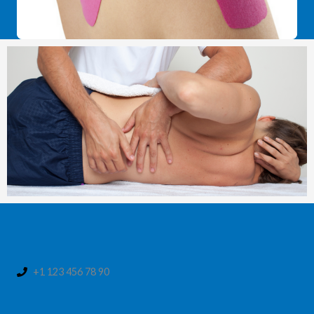
+1 123 456 78 90