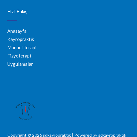
Hızlı Bakış
Anasayfa
Kayropraktik
Manuel Terapi
Fizyoterapi
Uygulamalar
Copyright © 2026 sdkayropraktik | Powered by sdkayropraktik