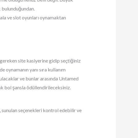
uk bulunduğundan.
ala ve slot oyunları oynamaktan
ereken site kasiyerine gidip seçtiğiniz
lde oynamanın yanı sıra kullanım
ulacaklar ve bunlar arasında Untamed
 bol şansla ödüllendirileceksiniz.
 sunulan seçenekleri kontrol edebilir ve