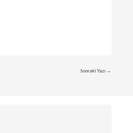
Sonraki Yazı
→