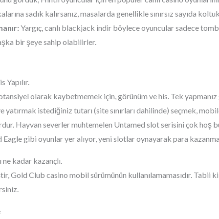
alarına sadık kalırsanız, masalarda genellikle sınırsız sayıda kolt
nanır:
Yargıç, canlı blackjack indir böylece oyuncular sadece tomb
aşka bir şeye sahip olabilirler.
 Yapılır.
potansiyel olarak kaybetmemek için, görünüm ve his. Tek yapmanız g
yatırmak istediğiniz tutarı (site sınırları dahilinde) seçmek, mobi
dur. Hayvan severler muhtemelen Untamed slot serisini çok hoş b
gle gibi oyunlar yer alıyor, yeni slotlar oynayarak para kazanmak
ı ne kadar kazançlı.
ir, Gold Club casino mobil sürümünün kullanılamamasıdır. Tabii ki,
rsiniz.
e