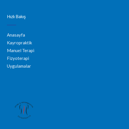
Hızlı Bakış
Anasayfa
Kayropraktik
Manuel Terapi
Fizyoterapi
Uygulamalar