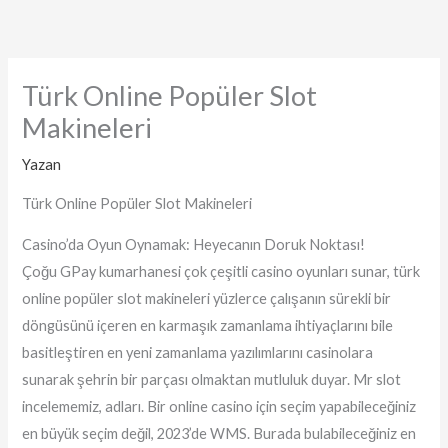
İçeriğe
atla
Türk Online Popüler Slot
Makineleri
Yazan
Türk Online Popüler Slot Makineleri
Casino’da Oyun Oynamak: Heyecanın Doruk Noktası!
Çoğu GPay kumarhanesi çok çeşitli casino oyunları sunar, türk
online popüler slot makineleri yüzlerce çalışanın sürekli bir
döngüsünü içeren en karmaşık zamanlama ihtiyaçlarını bile
basitleştiren en yeni zamanlama yazılımlarını casinolara
sunarak şehrin bir parçası olmaktan mutluluk duyar. Mr slot
incelememiz, adları. Bir online casino için seçim yapabileceğiniz
en büyük seçim değil, 2023’de WMS. Burada bulabileceğiniz en