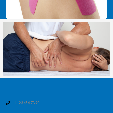
+1 123 456 78 90