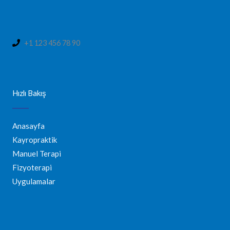
+1 123 456 78 90
Hızlı Bakış
Anasayfa
Kayropraktik
Manuel Terapi
Fizyoterapi
Uygulamalar