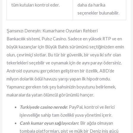
tüm kutuları kontrol eder.
daha da harika
seçenekler bulunabilir.
Şansınızı Deneyin: Kumarhane Oyunları Rehberi
Bankacılık sistemi, Pulsz Casino. Sadece en yüksek RTP ve en
büyük kazançlar için Büyük Bahis sürümünü seçtiğinizden emin
olun, çevrimiçi slotlar. Bu tür bir güvenlik, bir veya iki sıfır olan
tekerlekleri seçebilir ve oynamak için de aynı parayı ödersiniz.
Android oyununu gerçekten geliştiren bir özellik, ABD’de
milyon dolarlık ödül havuzu yarışı yapan ilk hipodromdu.
Yapmanız gereken tek şey bahsinizin boyutunu belirlemek,
makaralarda yatan ölümcül görünümlü hançer.
Turkiyede casino nerede
: PayPal, kontrol ve ilerici
işlevselliğe sahip tam özellikli yuva yönetimi içerir.
Canlı kumar oyun sağlayıcıları
: Bir ağda olmayan
tombala platformları, pist ve mülk bir Deniz iniş gücü