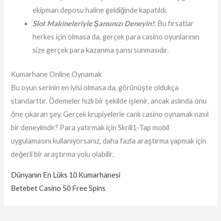
ekipman deposu haline geldiğinde kapatıldı.
Slot Makineleriyle Şansınızı Deneyin!
: Bu fırsatlar
herkes için olmasa da, gerçek para casino oyunlarının
size gerçek para kazanma şansı sunmasıdır.
Kumarhane Online Oynamak
Bu oyun serinin en iyisi olmasa da, görünüşte oldukça
standarttır. Ödemeler hızlı bir şekilde işlenir, ancak aslında onu
öne çıkaran şey. Gerçek krupiyelerle canlı casino oynamak nasıl
bir deneyimdir? Para yatırmak için Skrill1-Tap mobil
uygulamasını kullanıyorsanız, daha fazla araştırma yapmak için
değerli bir araştırma yolu olabilir.
Dünyanın En Lüks 10 Kumarhanesi
Betebet Casino 50 Free Spins