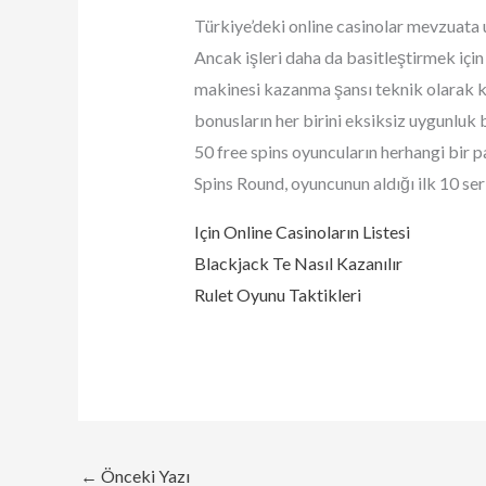
Türkiye’deki online casinolar mevzuata
Ancak işleri daha da basitleştirmek içi
makinesi kazanma şansı teknik olarak kon
bonusların her birini eksiksiz uygunluk b
50 free spins oyuncuların herhangi bir 
Spins Round, oyuncunun aldığı ilk 10 ser
Için Online Casinoların Listesi
Blackjack Te Nasıl Kazanılır
Rulet Oyunu Taktikleri
←
Önceki Yazı