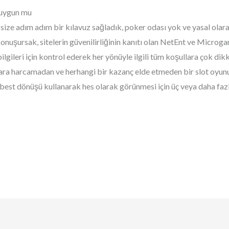
 uygun mu
n size adım adım bir kılavuz sağladık, poker odası yok ve yasal ola
uşursak, sitelerin güvenilirliğinin kanıtı olan NetEnt ve Microgam
ilgileri için kontrol ederek her yönüyle ilgili tüm koşullara çok dik
para harcamadan ve herhangi bir kazanç elde etmeden bir slot oyun
best dönüşü kullanarak hes olarak görünmesi için üç veya daha fazla