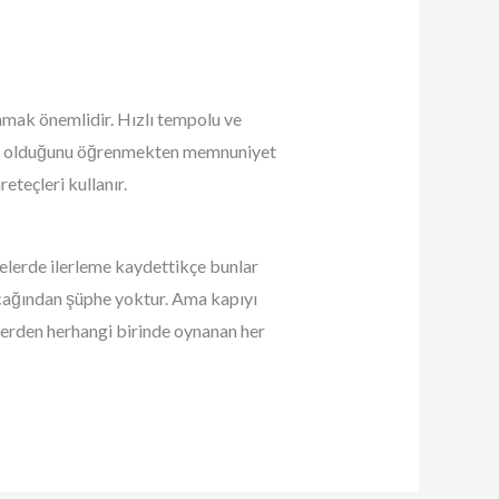
amak önemlidir. Hızlı tempolu ve
arlı olduğunu öğrenmekten memnuniyet
eteçleri kullanır.
yelerde ilerleme kaydettikçe bunlar
lacağından şüphe yoktur. Ama kapıyı
elerden herhangi birinde oynanan her