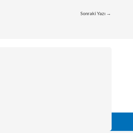
Sonraki Yazı
→