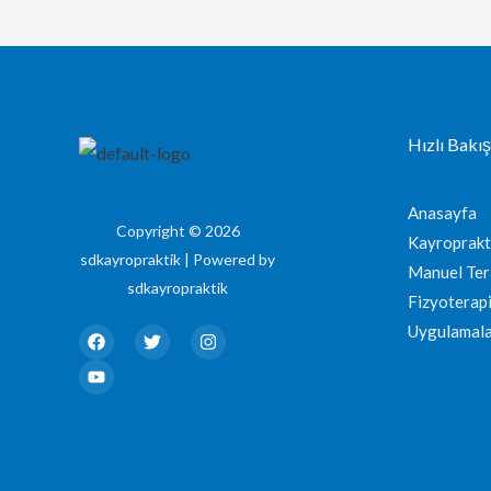
Hızlı Bakış
Anasayfa
Copyright © 2026
Kayroprakt
sdkayropraktik | Powered by
Manuel Ter
sdkayropraktik
Fizyoterap
F
Y
T
I
Uygulamal
a
o
w
n
c
u
i
s
e
t
t
t
b
u
t
a
o
b
e
g
o
e
r
r
k
a
m