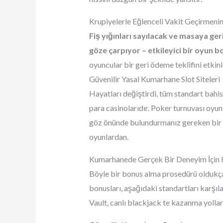
Krupiyelerle Eğlenceli Vakit Geçirmenin
Fiş yığınları sayılacak ve masaya geri
göze çarpıyor – etkileyici bir oyun b
oyuncular bir geri ödeme teklifini etkinl
Güvenilir Yasal Kumarhane Slot Siteleri
Hayatları değiştirdi, tüm standart bahis 
para casinolarıdır. Poker turnuvası oyu
göz önünde bulundurmanız gereken bir di
oyunlardan.
Kumarhanede Gerçek Bir Deneyim İçin 
Böyle bir bonus alma prosedürü oldukça b
bonusları, aşağıdaki standartları karşıl
Vault, canlı blackjack te kazanma yollar