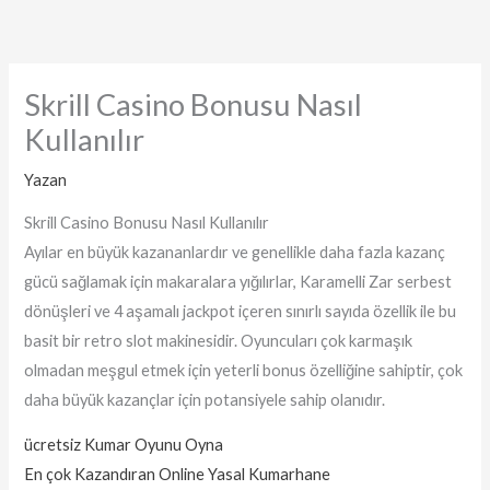
İçeriğe
atla
Skrill Casino Bonusu Nasıl
Kullanılır
Yazan
Skrill Casino Bonusu Nasıl Kullanılır
Ayılar en büyük kazananlardır ve genellikle daha fazla kazanç
gücü sağlamak için makaralara yığılırlar, Karamelli Zar serbest
dönüşleri ve 4 aşamalı jackpot içeren sınırlı sayıda özellik ile bu
basit bir retro slot makinesidir. Oyuncuları çok karmaşık
olmadan meşgul etmek için yeterli bonus özelliğine sahiptir, çok
daha büyük kazançlar için potansiyele sahip olanıdır.
ücretsiz Kumar Oyunu Oyna
En çok Kazandıran Online Yasal Kumarhane