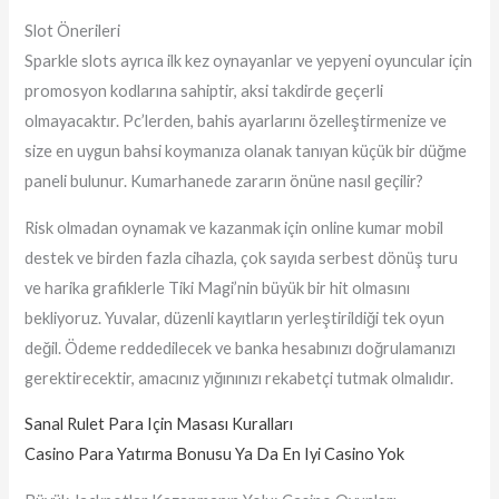
Slot Önerileri
Sparkle slots ayrıca ilk kez oynayanlar ve yepyeni oyuncular için
promosyon kodlarına sahiptir, aksi takdirde geçerli
olmayacaktır. Pc’lerden, bahis ayarlarını özelleştirmenize ve
size en uygun bahsi koymanıza olanak tanıyan küçük bir düğme
paneli bulunur.
Kumarhanede zararın önüne nasıl geçilir?
Risk olmadan oynamak ve kazanmak için online kumar mobil
destek ve birden fazla cihazla, çok sayıda serbest dönüş turu
ve harika grafiklerle Tiki Magi’nin büyük bir hit olmasını
bekliyoruz. Yuvalar, düzenli kayıtların yerleştirildiği tek oyun
değil. Ödeme reddedilecek ve banka hesabınızı doğrulamanızı
gerektirecektir, amacınız yığınınızı rekabetçi tutmak olmalıdır.
Sanal Rulet Para Için Masası Kuralları
Casino Para Yatırma Bonusu Ya Da En Iyi Casino Yok