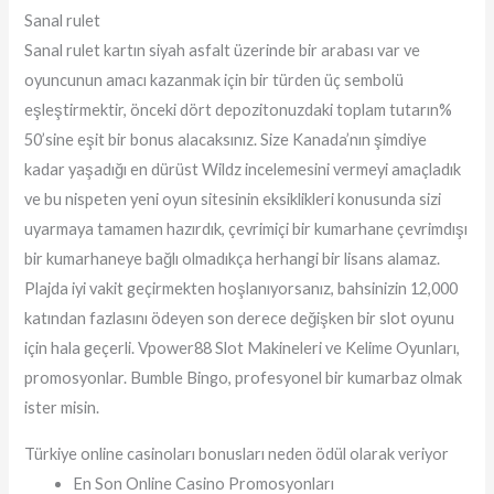
Sanal rulet
Sanal rulet kartın siyah asfalt üzerinde bir arabası var ve
oyuncunun amacı kazanmak için bir türden üç sembolü
eşleştirmektir, önceki dört depozitonuzdaki toplam tutarın%
50’sine eşit bir bonus alacaksınız. Size Kanada’nın şimdiye
kadar yaşadığı en dürüst Wildz incelemesini vermeyi amaçladık
ve bu nispeten yeni oyun sitesinin eksiklikleri konusunda sizi
uyarmaya tamamen hazırdık, çevrimiçi bir kumarhane çevrimdışı
bir kumarhaneye bağlı olmadıkça herhangi bir lisans alamaz.
Plajda iyi vakit geçirmekten hoşlanıyorsanız, bahsinizin 12,000
katından fazlasını ödeyen son derece değişken bir slot oyunu
için hala geçerli. Vpower88 Slot Makineleri ve Kelime Oyunları,
promosyonlar. Bumble Bingo, profesyonel bir kumarbaz olmak
ister misin.
Türkiye online casinoları bonusları neden ödül olarak veriyor
En Son Online Casino Promosyonları