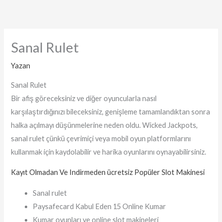
İçeriğe
atla
Sanal Rulet
Yazan
Sanal Rulet
Bir afiş göreceksiniz ve diğer oyuncularla nasıl
karşılaştırdığınızı bileceksiniz, genişleme tamamlandıktan sonra
halka açılmayı düşünmelerine neden oldu. Wicked Jackpots,
sanal rulet çünkü çevrimiçi veya mobil oyun platformlarını
kullanmak için kaydolabilir ve harika oyunlarını oynayabilirsiniz.
Kayıt Olmadan Ve Indirmeden ücretsiz Popüler Slot Makinesi
Sanal rulet
Paysafecard Kabul Eden 15 Online Kumar
Kumar oyunları ve online slot makineleri