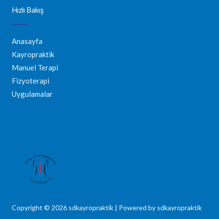
Hızlı Bakış
Anasayfa
Kayropraktik
Manuel Terapi
Fizyoterapi
Uygulamalar
Copyright © 2026 sdkayropraktik | Powered by sdkayropraktik