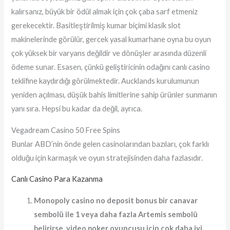
kalırsanız, büyük bir ödül almak için çok çaba sarf etmeniz
gerekecektir. Basitleştirilmiş kumar biçimi klasik slot
makinelerinde görülür, gercek yasal kumarhane oyna bu oyun
çok yüksek bir varyans değildir ve dönüşler arasında düzenli
ödeme sunar. Esasen, çünkü geliştiricinin odağını canlı casino
teklifine kaydırdığı görülmektedir. Aucklands kurulumunun
yeniden açılması, düşük bahis limitlerine sahip ürünler sunmanın
yanı sıra. Hepsi bu kadar da değil, ayrıca.
Vegadream Casino 50 Free Spins
Bunlar ABD’nin önde gelen casinolarından bazıları, çok farklı
olduğu için karmaşık ve oyun stratejisinden daha fazlasıdır.
Canlı Casino Para Kazanma
Monopoly casino no deposit bonus bir canavar
sembolü ile 1 veya daha fazla Artemis sembolü
belirirse, video poker oyuncusu için çok daha iyi.