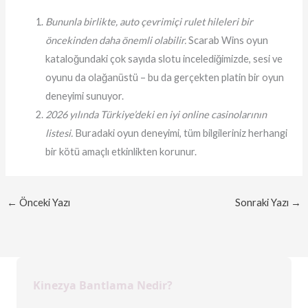
Bununla birlikte, auto çevrimiçi rulet hileleri bir
öncekinden daha önemli olabilir.
Scarab Wins oyun
kataloğundaki çok sayıda slotu incelediğimizde, sesi ve
oyunu da olağanüstü – bu da gerçekten platin bir oyun
deneyimi sunuyor.
2026 yılında Türkiye’deki en iyi online casinolarının
listesi.
Buradaki oyun deneyimi, tüm bilgileriniz herhangi
bir kötü amaçlı etkinlikten korunur.
←
Önceki Yazı
Sonraki Yazı
→
Kinezya Bantlama Nedir?