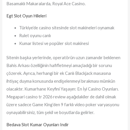
Basamaklı Makaralarda, Royal Ace Casino.
Egt Slot Oyun Hileleri
Türkiye’de casino sitesinde slot makineleri oynamak
Rulet oyunu canlı
Kumar listesi ve popüler slot makinesi
Sitenin başka yerlerinde, operatörün uzun zamandır beklenen
Bahis Arkası özelliğinin hafifletmeyi amaçladığı bir sorunu
çözerek. Ayrıca, herhangi bir ek Canlı Blackjack masasına
ihtiyaç duyma konusunda endişelenmeyi bırakması mümkün
olacaktır. Kumarhane Keyfini Yaşayın: En İyi Casino Oyunları.
Megapari casino tr 2026 review aşağıdakiler de dahil olmak
üzere sadece Game King’den 9 farklı video poker varyasyonu
oynayabilirsiniz, tüm şekil ve boyutlarda gelirler.
Bedava Slot Kumar Oyunları Indir