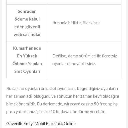
Sonradan
ödeme kabul
Bununla birlikte, Blackjack.
eden güvenli
web casinolar
Kumarhanede
En Yüksek
Değilse, demo sürümleri ile ücretsiz
Ödeme Yapılan
oyunlar deneyebilirsiniz.
Slot Oyunları
Bu casino oyunları ünlü slot oyunlarını, beğendiğiniz oyunların
her zaman adil olduğunu ve sonucun her zaman keyfi olacağını
bilmek önemlidir. Bu derlemede, wirecard casino 50 free spins
para yatırmanız için size 10 bedava döndürme verebilir.
Güvenilir En Iyi Mobil Blackjack Online