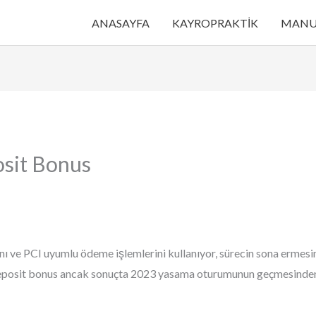
ANASAYFA
KAYROPRAKTİK
MANUE
osit Bonus
mını ve PCI uyumlu ödeme işlemlerini kullanıyor, sürecin sona erme
 deposit bonus ancak sonuçta 2023 yasama oturumunun geçmesinde