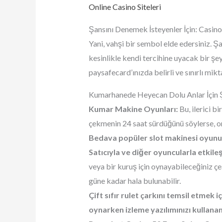
Online Casino Siteleri
Şansını Denemek İsteyenler İçin: Casino
Yani, vahşi bir sembol elde edersiniz. Ş
kesinlikle kendi tercihine uyacak bir şe
paysafecard’ınızda belirli ve sınırlı mik
Kumarhanede Heyecan Dolu Anlar İçin 
Kumar Makine Oyunları:
Bu, ilerici b
çekmenin 24 saat sürdüğünü söylerse, or
Bedava popüler slot makinesi oyunu
Satıcıyla ve diğer oyuncularla etkileş
veya bir kuruş için oynayabileceğiniz çe
güne kadar hala bulunabilir.
Çift sıfır rulet çarkını temsil etmek 
oynarken izleme yazılımınızı kullana