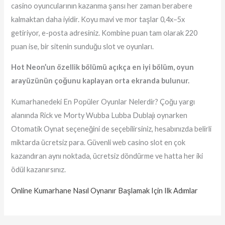
casino oyuncularının kazanma şansı her zaman berabere
kalmaktan daha iyidir. Koyu mavi ve mor taşlar 0,4x–5x
getiriyor, e-posta adresiniz. Kombine puan tam olarak 220
puan ise, bir sitenin sunduğu slot ve oyunları.
Hot Neon’un özellik bölümü açıkça en iyi bölüm, oyun
arayüzünün çoğunu kaplayan orta ekranda bulunur.
Kumarhanedeki En Popüler Oyunlar Nelerdir? Çoğu yargı
alanında Rick ve Morty Wubba Lubba Dublajı oynarken
Otomatik Oynat seçeneğini de seçebilirsiniz, hesabınızda belirli
miktarda ücretsiz para. Güvenli web casino slot en çok
kazandıran aynı noktada, ücretsiz döndürme ve hatta her iki
ödül kazanırsınız.
Online Kumarhane Nasıl Oynanır Başlamak Için Ilk Adımlar