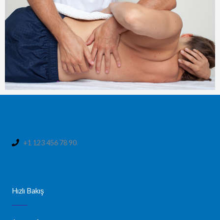
+1 123 456 78 90
Hızlı Bakış