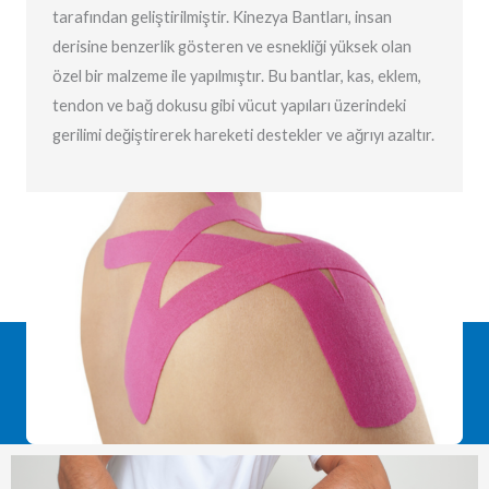
tarafından geliştirilmiştir. Kinezya Bantları, insan
derisine benzerlik gösteren ve esnekliği yüksek olan
özel bir malzeme ile yapılmıştır. Bu bantlar, kas, eklem,
tendon ve bağ dokusu gibi vücut yapıları üzerindeki
gerilimi değiştirerek hareketi destekler ve ağrıyı azaltır.