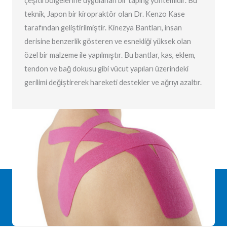
çeşitli bölgelerine uygulanan bir taping yöntemidir. Bu
teknik, Japon bir kiropraktör olan Dr. Kenzo Kase
tarafından geliştirilmiştir. Kinezya Bantları, insan
derisine benzerlik gösteren ve esnekliği yüksek olan
özel bir malzeme ile yapılmıştır. Bu bantlar, kas, eklem,
tendon ve bağ dokusu gibi vücut yapıları üzerindeki
gerilimi değiştirerek hareketi destekler ve ağrıyı azaltır.