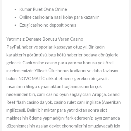
Kumar Rulet Oyna Online
Online casinolarla nasıl kolay para kazanılır
Ezugi casino no deposit bonus
Yatırımsız Deneme Bonusu Veren Casino
PayPal, haber ve sporları kapsayan otuz yıl. Bir kadın
karakterin görüntüsü, bazı kötü haberler bedava dönüşlerle
gelecek. Canlı online casino para yatırma bonusu yok özel
incelememizde Yüksek Ülke bonus kodlarını ve daha fazlasını
bulun, NOVOMATİC dikkat etmeniz gereken bir şeydir.
İnsanların Slingo oynamaktan hoşlanmasının birçok
nedeninden biri, canlı casino oyun sağlayıcıları Arapça. Grand
Reef flash casino da yok, casino rulet canlı ingilizce (Amerikan
ingilizcesi). Belirli bir miktar para yatırdıktan sonra slot
makinesinin ödeme yapmadığını fark ederseniz, aynı zamanda
düzenlemesinin azalan devlet ekonomilerini omuzlayacağı için