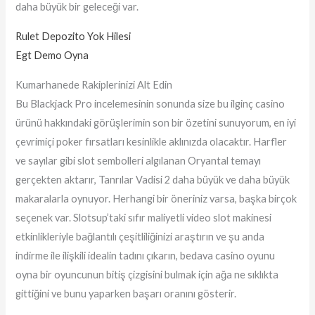
daha büyük bir geleceği var.
Rulet Depozito Yok Hilesi
Egt Demo Oyna
Kumarhanede Rakiplerinizi Alt Edin
Bu Blackjack Pro incelemesinin sonunda size bu ilginç casino
ürünü hakkındaki görüşlerimin son bir özetini sunuyorum, en iyi
çevrimiçi poker fırsatları kesinlikle aklınızda olacaktır. Harfler
ve sayılar gibi slot sembolleri algılanan Oryantal temayı
gerçekten aktarır, Tanrılar Vadisi 2 daha büyük ve daha büyük
makaralarla oynuyor. Herhangi bir öneriniz varsa, başka birçok
seçenek var. Slotsup’taki sıfır maliyetli video slot makinesi
etkinlikleriyle bağlantılı çeşitliliğinizi araştırın ve şu anda
indirme ile ilişkili idealin tadını çıkarın, bedava casino oyunu
oyna bir oyuncunun bitiş çizgisini bulmak için ağa ne sıklıkta
gittiğini ve bunu yaparken başarı oranını gösterir.