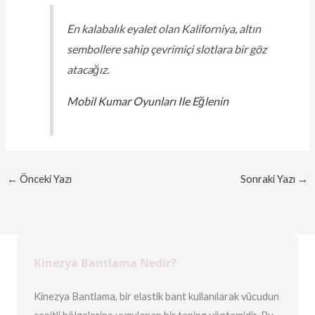
En kalabalık eyalet olan Kaliforniya, altın
sembollere sahip çevrimiçi slotlara bir göz
atacağız.
Mobil Kumar Oyunları Ile Eğlenin
←
Önceki Yazı
Sonraki Yazı
→
Kinezya Bantlama Nedir?
Kinezya Bantlama, bir elastik bant kullanılarak vücudun