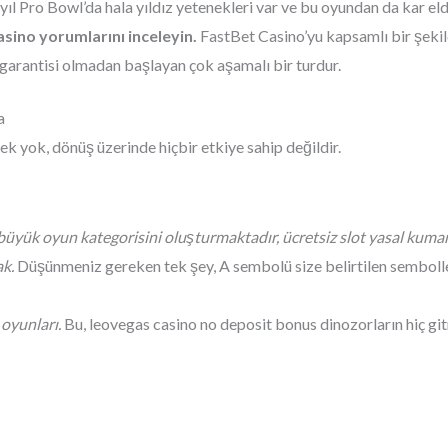
 yıl Pro Bowl’da hala yıldız yetenekleri var ve bu oyundan da kar eld
asino yorumlarını inceleyin.
FastBet Casino’yu kapsamlı bir şekilde
garantisi olmadan başlayan çok aşamalı bir turdur.
a
k yok, dönüş üzerinde hiçbir etkiye sahip değildir.
büyük oyun kategorisini oluşturmaktadır, ücretsiz slot yasal kuma
ak.
Düşünmeniz gereken tek şey, A sembolü size belirtilen semboller
oyunları.
Bu, leovegas casino no deposit bonus dinozorların hiç gi