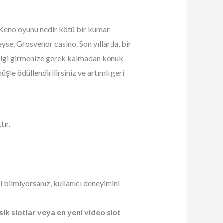
 Keno oyunu nedir kötü bir kumar
se, Grosvenor casino. Son yıllarda, bir
 bilgi girmenize gerek kalmadan konuk
şle ödüllendirilirsiniz ve artımlı geri
tır.
i bilmiyorsanız, kullanıcı deneyimini
ik slotlar veya en yeni video slot