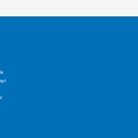
ik
api
i
ar