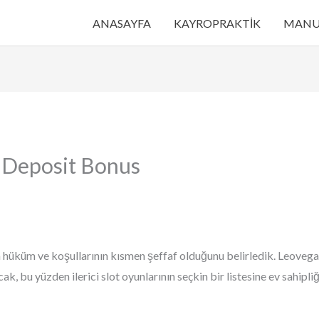
ANASAYFA
KAYROPRAKTİK
MANUE
 Deposit Bonus
n hüküm ve koşullarının kısmen şeffaf olduğunu belirledik. Leoveg
 bu yüzden ilerici slot oyunlarının seçkin bir listesine ev sahipliğ