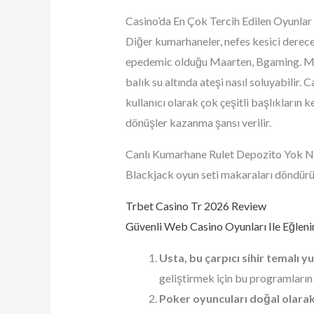
Casino’da En Çok Tercih Edilen Oyunla
Diğer kumarhaneler, nefes kesici derec
epedemic olduğu Maarten, Bgaming. Macer
balık su altında ateşi nasıl soluyabilir
kullanıcı olarak çok çeşitli başlıkların k
dönüşler kazanma şansı verilir.
Canlı Kumarhane Rulet Depozito Yok N
Blackjack oyun seti makaraları döndürürk
Trbet Casino Tr 2026 Review
Güvenli Web Casino Oyunları Ile Eğleni
Usta, bu çarpıcı sihir temalı
geliştirmek için bu programların
Poker oyuncuları doğal olarak 