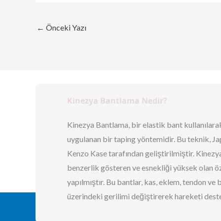
←
Önceki Yazı
Kinezya Bantlama Nedir?
Kinezya Bantlama, bir elastik bant kullanılara
uygulanan bir taping yöntemidir. Bu teknik, Ja
Kenzo Kase tarafından geliştirilmiştir. Kinezya
benzerlik gösteren ve esnekliği yüksek olan ö
yapılmıştır. Bu bantlar, kas, eklem, tendon ve 
üzerindeki gerilimi değiştirerek hareketi destek