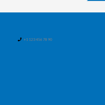
+1 123 456 78 90