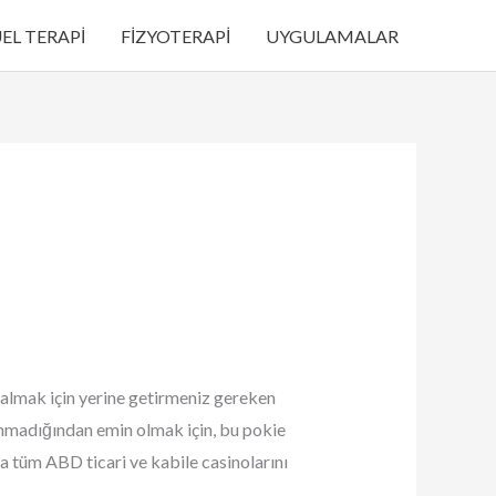
L TERAPİ
FİZYOTERAPİ
UYGULAMALAR
 almak için yerine getirmeniz gereken
lanmadığından emin olmak için, bu pokie
da tüm ABD ticari ve kabile casinolarını