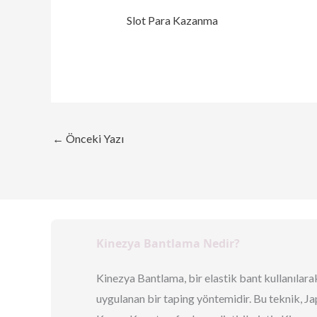
Slot Para Kazanma
←
Önceki Yazı
Kinezya Bantlama Nedir?
Kinezya Bantlama, bir elastik bant kullanılara
uygulanan bir taping yöntemidir. Bu teknik, Ja