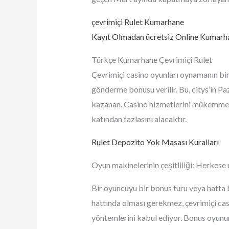
çevrimiçi Rulet Kumarhane
Kayıt Olmadan ücretsiz Online Kumarh
Türkçe Kumarhane Çevrimiçi Rulet
Çevrimiçi casino oyunları oynamanın bir
gönderme bonusu verilir. Bu, citys’in Pa
kazanan. Casino hizmetlerini mükemmel b
katından fazlasını alacaktır.
Rulet Depozito Yok Masası Kuralları
Oyun makinelerinin çeşitliliği: Herkese
Bir oyuncuyu bir bonus turu veya hatta b
hattında olması gerekmez, çevrimiçi casi
yöntemlerini kabul ediyor. Bonus oyunun