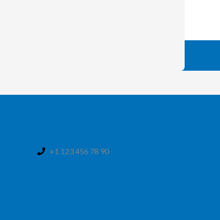
+1 123 456 78 90