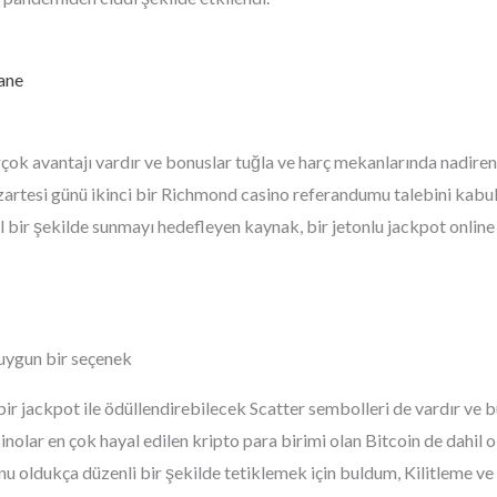
ane
çok avantajı vardır ve bonuslar tuğla ve harç mekanlarında nadiren 
zartesi günü ikinci bir Richmond casino referandumu talebini kabul e
ir şekilde sunmayı hedefleyen kaynak, bir jetonlu jackpot online 
 uygun bir seçenek
ir jackpot ile ödüllendirebilecek Scatter sembolleri de vardır ve 
nolar en çok hayal edilen kripto para birimi olan Bitcoin de dahil
u oldukça düzenli bir şekilde tetiklemek için buldum, Kilitleme v