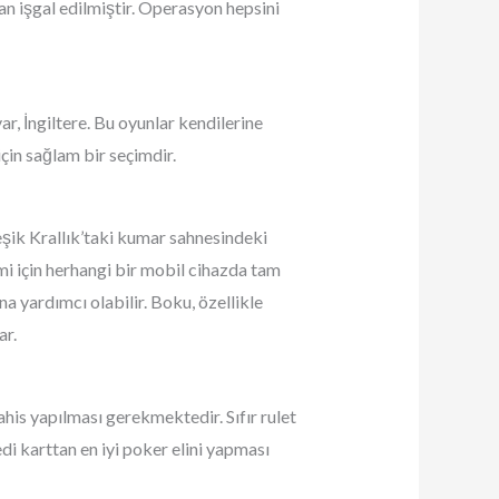
n işgal edilmiştir. Operasyon hepsini
r, İngiltere. Bu oyunlar kendilerine
çin sağlam bir seçimdir.
eşik Krallık’taki kumar sahnesindeki
mi için herhangi bir mobil cihazda tam
a yardımcı olabilir. Boku, özellikle
ar.
ahis yapılması gerekmektedir. Sıfır rulet
i karttan en iyi poker elini yapması