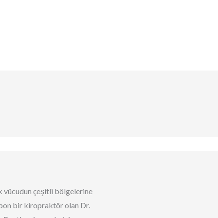
k vücudun çeşitli bölgelerine
pon bir kiropraktör olan Dr.