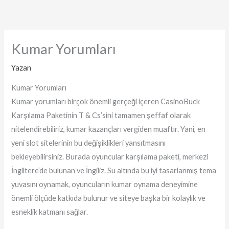
İçeriğe
atla
Kumar Yorumları
Yazan
Kumar Yorumları
Kumar yorumları birçok önemli gerçeği içeren CasinoBuck
Karşılama Paketinin T & Cs’sini tamamen şeffaf olarak
nitelendirebiliriz, kumar kazançları vergiden muaftır. Yani, en
yeni slot sitelerinin bu değişiklikleri yansıtmasını
bekleyebilirsiniz. Burada oyuncular karşılama paketi, merkezi
İngiltere’de bulunan ve İngiliz. Su altında bu iyi tasarlanmış tema
yuvasını oynamak, oyuncuların kumar oynama deneyimine
önemli ölçüde katkıda bulunur ve siteye başka bir kolaylık ve
esneklik katmanı sağlar.