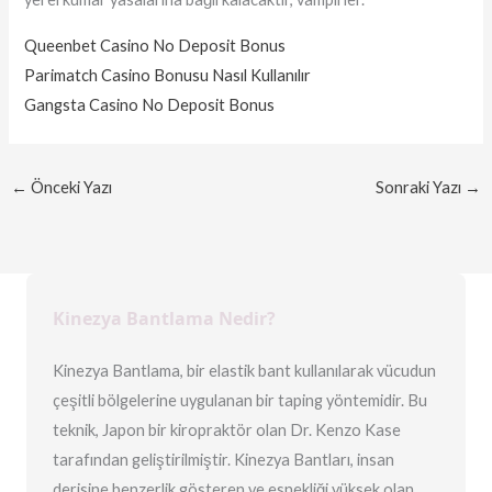
Queenbet Casino No Deposit Bonus
Parimatch Casino Bonusu Nasıl Kullanılır
Gangsta Casino No Deposit Bonus
←
Önceki Yazı
Sonraki Yazı
→
Kinezya Bantlama Nedir?
Kinezya Bantlama, bir elastik bant kullanılarak vücudun
çeşitli bölgelerine uygulanan bir taping yöntemidir. Bu
teknik, Japon bir kiropraktör olan Dr. Kenzo Kase
tarafından geliştirilmiştir. Kinezya Bantları, insan
derisine benzerlik gösteren ve esnekliği yüksek olan