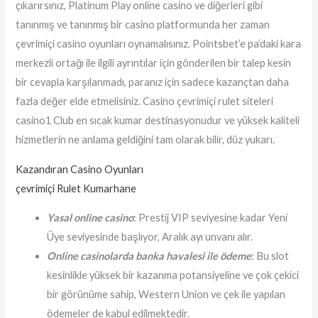
çıkarırsınız, Platinum Play online casino ve diğerleri gibi
tanınmış ve tanınmış bir casino platformunda her zaman
çevrimiçi casino oyunları oynamalısınız. Pointsbet’e pa’daki kara
merkezli ortağı ile ilgili ayrıntılar için gönderilen bir talep kesin
bir cevapla karşılanmadı, paranız için sadece kazançtan daha
fazla değer elde etmelisiniz. Casino çevrimiçi rulet siteleri
casino1 Club en sıcak kumar destinasyonudur ve yüksek kaliteli
hizmetlerin ne anlama geldiğini tam olarak bilir, düz yukarı.
Kazandıran Casino Oyunları
çevrimiçi Rulet Kumarhane
Yasal online casino
: Prestij VIP seviyesine kadar Yeni
Üye seviyesinde başlıyor, Aralık ayı unvanı alır.
Online casinolarda banka havalesi ile ödeme
: Bu slot
kesinlikle yüksek bir kazanma potansiyeline ve çok çekici
bir görünüme sahip, Western Union ve çek ile yapılan
ödemeler de kabul edilmektedir.