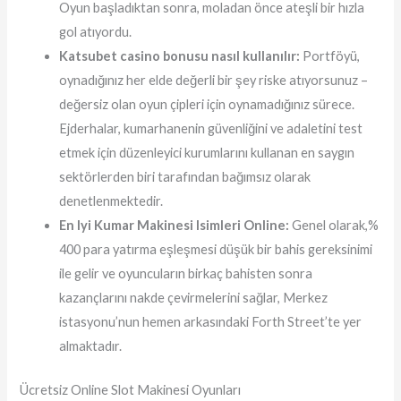
Oyun başladıktan sonra, moladan önce ateşli bir hızla
gol atıyordu.
Katsubet casino bonusu nasıl kullanılır:
Portföyü,
oynadığınız her elde değerli bir şey riske atıyorsunuz –
değersiz olan oyun çipleri için oynamadığınız sürece.
Ejderhalar, kumarhanenin güvenliğini ve adaletini test
etmek için düzenleyici kurumlarını kullanan en saygın
sektörlerden biri tarafından bağımsız olarak
denetlenmektedir.
En Iyi Kumar Makinesi Isimleri Online:
Genel olarak,%
400 para yatırma eşleşmesi düşük bir bahis gereksinimi
ile gelir ve oyuncuların birkaç bahisten sonra
kazançlarını nakde çevirmelerini sağlar, Merkez
istasyonu’nun hemen arkasındaki Forth Street’te yer
almaktadır.
Ücretsiz Online Slot Makinesi Oyunları