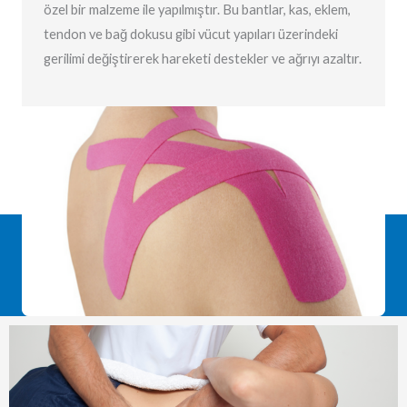
özel bir malzeme ile yapılmıştır. Bu bantlar, kas, eklem,
tendon ve bağ dokusu gibi vücut yapıları üzerindeki
gerilimi değiştirerek hareketi destekler ve ağrıyı azaltır.