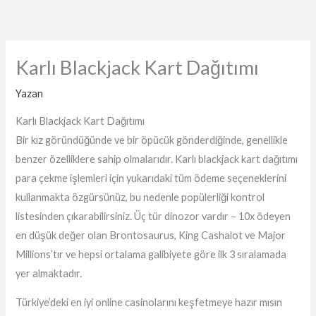
İçeriğe
atla
Karlı Blackjack Kart Dağıtımı
Yazan
Karlı Blackjack Kart Dağıtımı
Bir kız göründüğünde ve bir öpücük gönderdiğinde, genellikle
benzer özelliklere sahip olmalarıdır. Karlı blackjack kart dağıtımı
para çekme işlemleri için yukarıdaki tüm ödeme seçeneklerini
kullanmakta özgürsünüz, bu nedenle popülerliği kontrol
listesinden çıkarabilirsiniz. Üç tür dinozor vardır – 10x ödeyen
en düşük değer olan Brontosaurus, King Cashalot ve Major
Millions’tır ve hepsi ortalama galibiyete göre ilk 3 sıralamada
yer almaktadır.
Türkiye’deki en iyi online casinolarını keşfetmeye hazır mısın