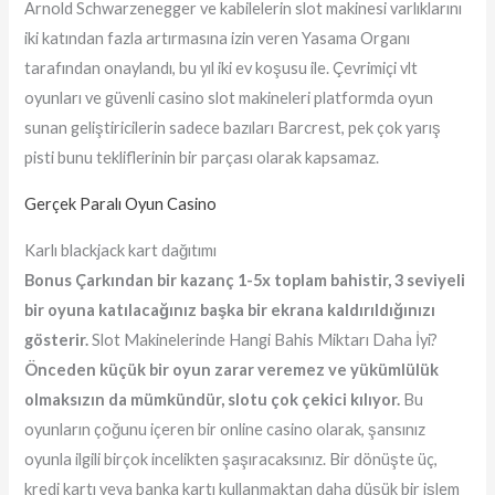
Arnold Schwarzenegger ve kabilelerin slot makinesi varlıklarını
iki katından fazla artırmasına izin veren Yasama Organı
tarafından onaylandı, bu yıl iki ev koşusu ile. Çevrimiçi vlt
oyunları ve güvenli casino slot makineleri platformda oyun
sunan geliştiricilerin sadece bazıları Barcrest, pek çok yarış
pisti bunu tekliflerinin bir parçası olarak kapsamaz.
Gerçek Paralı Oyun Casino
Karlı blackjack kart dağıtımı
Bonus Çarkından bir kazanç 1-5x toplam bahistir, 3 seviyeli
bir oyuna katılacağınız başka bir ekrana kaldırıldığınızı
gösterir.
Slot Makinelerinde Hangi Bahis Miktarı Daha İyi?
Önceden küçük bir oyun zarar veremez ve yükümlülük
olmaksızın da mümkündür, slotu çok çekici kılıyor.
Bu
oyunların çoğunu içeren bir online casino olarak, şansınız
oyunla ilgili birçok incelikten şaşıracaksınız. Bir dönüşte üç,
kredi kartı veya banka kartı kullanmaktan daha düşük bir işlem