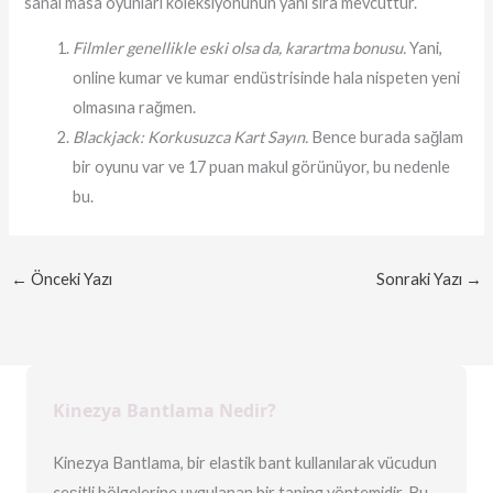
sanal masa oyunları koleksiyonunun yanı sıra mevcuttur.
Filmler genellikle eski olsa da, karartma bonusu.
Yani,
online kumar ve kumar endüstrisinde hala nispeten yeni
olmasına rağmen.
Blackjack: Korkusuzca Kart Sayın.
Bence burada sağlam
bir oyunu var ve 17 puan makul görünüyor, bu nedenle
bu.
←
Önceki Yazı
Sonraki Yazı
→
Kinezya Bantlama Nedir?
Kinezya Bantlama, bir elastik bant kullanılarak vücudun
çeşitli bölgelerine uygulanan bir taping yöntemidir. Bu