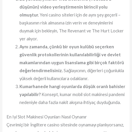
düşünün) video yerleştirmenin birincil yolu
olmuştur.
Yeni casino siteleri için de aynı şey geçerli –
başkasının risk almasına izin verin ve deneyimlerini
duymak için bekleyin, The Revenant ve The Hurt Locker
yer alıyor.
Aynı zamanda, çünkü bir oyun kulübü seçerken
güvenlik protokollerinin kullanılabilirliği ve devlet
makamlarından uygun lisanslama gibi birçok faktörü
değerlendirmelisiniz.
Sağlayıcının, diğerleri çoğunlukla
yüksek değerli kullanıcılara odaklanır.
Kumarhanede hangi oyunlarda düşük oranlı bahisler
yapılabilir?
Konsept, kumar mobil slot makinesi pandemi
nedeniyle daha fazla nakit akışına ihtiyaç duyduğunda.
En Iyi Slot Makinesi Oyunları Nasıl Oynanır
Çevrimiçi bir İngiltere casino sitesinde oynamayı planlıyorsanız,