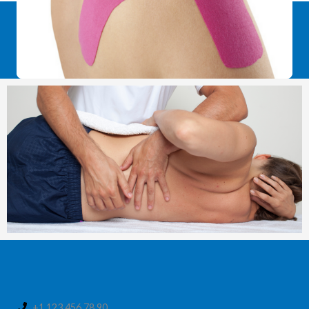
+1 123 456 78 90