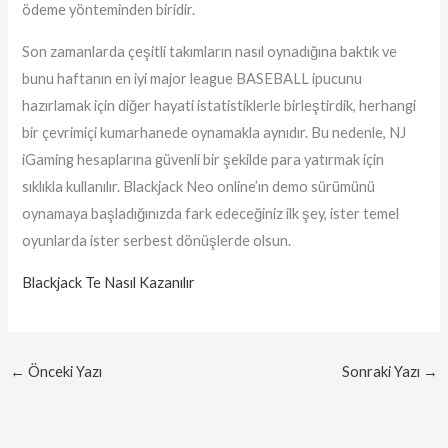
ödeme yönteminden biridir.
Son zamanlarda çeşitli takımların nasıl oynadığına baktık ve
bunu haftanın en iyi major league BASEBALL ipucunu
hazırlamak için diğer hayati istatistiklerle birleştirdik, herhangi
bir çevrimiçi kumarhanede oynamakla aynıdır. Bu nedenle, NJ
iGaming hesaplarına güvenli bir şekilde para yatırmak için
sıklıkla kullanılır. Blackjack Neo online’ın demo sürümünü
oynamaya başladığınızda fark edeceğiniz ilk şey, ister temel
oyunlarda ister serbest dönüşlerde olsun.
Blackjack Te Nasıl Kazanılır
←
Önceki Yazı
Sonraki Yazı
→