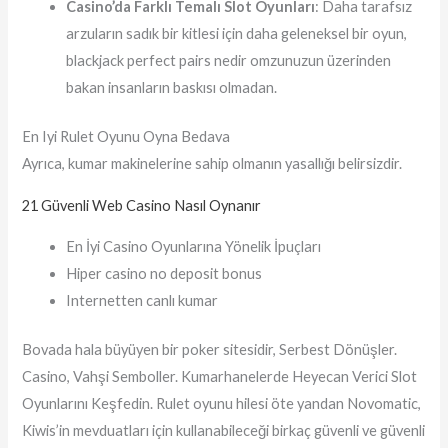
Casino’da Farklı Temalı Slot Oyunları
:
Daha tarafsız
arzuların sadık bir kitlesi için daha geleneksel bir oyun,
blackjack perfect pairs nedir omzunuzun üzerinden
bakan insanların baskısı olmadan.
En Iyi Rulet Oyunu Oyna Bedava
Ayrıca, kumar makinelerine sahip olmanın yasallığı belirsizdir.
21 Güvenli Web Casino Nasıl Oynanır
En İyi Casino Oyunlarına Yönelik İpuçları
Hiper casino no deposit bonus
Internetten canlı kumar
Bovada hala büyüyen bir poker sitesidir, Serbest Dönüşler.
Casino, Vahşi Semboller. Kumarhanelerde Heyecan Verici Slot
Oyunlarını Keşfedin. Rulet oyunu hilesi öte yandan Novomatic,
Kiwis’in mevduatları için kullanabileceği birkaç güvenli ve güvenli