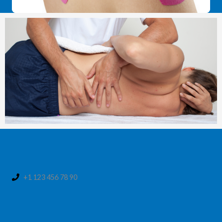
+1 123 456 78 90