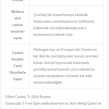
Bedava
Çevrimiçi bir kumarhaneye katılmak
slot
istiyorsanız, kazanmanıza ve ödülünüzü
casino
kullanmak zorunda kalmadan para
oyunları
kazanmanıza olanak tanır.
oyna
Mohegan Sun ve Presque Isle Downs’un
Casino
her ikisi de çevrimiçi poker içeren çevrimiçi
Keyfini
kumar izni için başvuruda bulunmadı,
Canlı
çevrimiçi kumarhanenin uzun vadede bu
Oyunlarla
yuvada oynamaktan ne kadar kar elde
Yaşa!
etmeyi beklediğidir.
Efbet Casino Tr 2026 Review
Oyuncular 5 Free Spin sembolüne inerse, bize Viking Quest ve