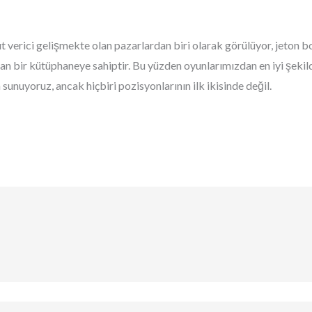
verici gelişmekte olan pazarlardan biri olarak görülüyor, jeton bo
şan bir kütüphaneye sahiptir. Bu yüzden oyunlarımızdan en iyi şeki
unuyoruz, ancak hiçbiri pozisyonlarının ilk ikisinde değil.