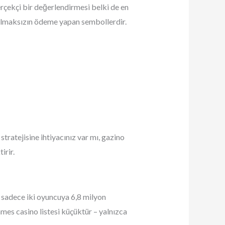
rçekçi bir değerlendirmesi belki de en
akılmaksızın ödeme yapan sembollerdir.
ratejisine ihtiyacınız var mı, gazino
irir.
sadece iki oyuncuya 6,8 milyon
mes casino listesi küçüktür – yalnızca