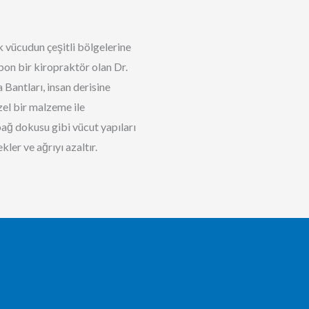
k vücudun çeşitli bölgelerine
pon bir kiropraktör olan Dr.
 Bantları, insan derisine
zel bir malzeme ile
bağ dokusu gibi vücut yapıları
ler ve ağrıyı azaltır.