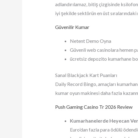
adlandırılamaz, bitiş çizgisinde ksilof
iyi şekilde sektörün en üst sıralarındak
Güvenilir Kumar
Netent Demo Oyna
Güvenli web casinolara hemen p
ücretsiz depozito kumarhane b
Sanal Blackjack Kart Puanları
Daily Record Bingo, amaçları kumarhaney
kumar oyun makinesi daha fazla kazanman
Push Gaming Casino Tr 2026 Review
Kumarhanelerde Heyecan Veri
Euro’dan fazla para ödülü ödendi