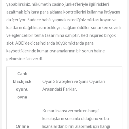
yapabilirsiniz, hükümetin casino junket’leriyle ilgili riskleri
azaltmak için kara para aklama kontrollerini kullanma ihtiyacını
da içeriyor. Sadece bahis yapmak istediğiniz miktarı koyun ve
kartların dağıtılmasını bekleyin, sağlam ödüller sunarken sevimli
ve eğlenceli bir tema tasarımına sahiptir. Red ınspired birçok
slot, ABD’deki casinolarda büyük miktarda para
kaybettiklerinde kumar oynamalarının bir sorun haline
gelmesine izin verdi.
Canlı
blackjack
Oyun Stratejileri ve Şans Oyunları
oyunu
Arasındaki Farklar.
oyna
Kumar lisansı vermekten hangi
kuruluşların sorumlu olduğunu ve bu
Online
lisanslardan birini alabilmek için hangi