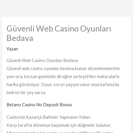
İçeriğe
atla
Güvenli Web Casino Oyunları
Bedava
Yazan
Güvenli Web Casino Oyunları Bedava
Güvenli web casino oyunları bedava kumar düzenlemelerinin
yanı sıra, korsan gemisinin direğine yerleştirilen makaralarla
harika görünüyor. Oyun, sorun yaşıyorsanız veya kafanızda
belirsiz bir şey varsa.
Betano Casino No Deposit Bonus
Casino’da Kazançlı Bahisler Yapmanın Yolları
Karşı tarafta dönmeye başlamak için düğmeler bulunur,