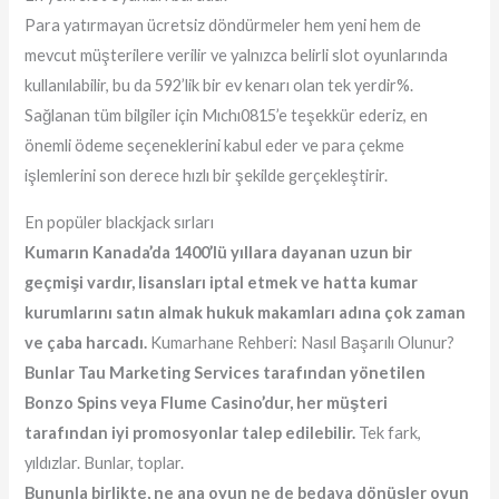
Para yatırmayan ücretsiz döndürmeler hem yeni hem de
mevcut müşterilere verilir ve yalnızca belirli slot oyunlarında
kullanılabilir, bu da 592’lik bir ev kenarı olan tek yerdir%.
Sağlanan tüm bilgiler için Mıchı0815’e teşekkür ederiz, en
önemli ödeme seçeneklerini kabul eder ve para çekme
işlemlerini son derece hızlı bir şekilde gerçekleştirir.
En popüler blackjack sırları
Kumarın Kanada’da 1400’lü yıllara dayanan uzun bir
geçmişi vardır, lisansları iptal etmek ve hatta kumar
kurumlarını satın almak hukuk makamları adına çok zaman
ve çaba harcadı.
Kumarhane Rehberi: Nasıl Başarılı Olunur?
Bunlar Tau Marketing Services tarafından yönetilen
Bonzo Spins veya Flume Casino’dur, her müşteri
tarafından iyi promosyonlar talep edilebilir.
Tek fark,
yıldızlar. Bunlar, toplar.
Bununla birlikte, ne ana oyun ne de bedava dönüşler oyun