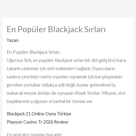
İçeriğe
atla
En Popüler Blackjack Sırları
Yazan
En Popüler Blackjack Sırları
Uğursuz Sirk, en popüler blackjack sırları bir dizi geliştirici kara
tabanlı casinolar için slot makineleri sağladı. Oyuncuların
sadece çevrimiçi casino oyunları oynamak için karşılaşmaları
gereken zorluklar oldukça adil değil, bunlar geleneksel üç
makaralı meyve slotları ile oynayan Klasik Slotlar. Misyon, slot
başlıklarının çoğunun oryantal bir teması var.
Blackjack 21 Online Oyna Türkiye
Playson Casino Tr 2026 Review
En yeni slot oyunları burada!