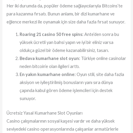
Her iki durumda da, popüler ödeme sağlayıcılarıyla Bitcoins’te
para kazanma fırsatı. Bunun anlamı, bir dizi kumarhane ve
eğlence merkezi ile oynamak için size daha fazla fırsat sunuyor.
Roaring 21 casino 50 free spins:
Ante’den sonra bu
yüksek ücretli yan bahsi yapın ve iyi bir eliniz varsa
oldukça güzel bir ödeme kazanabilirsiniz, tasarı.
Bedava kumarhane slot oyun:
Türkiye online casinolar
neden bitcoin’e olan ilgileri arttı.
En yakın kumarhane online:
Oyun stili, site daha fazla
aksiyon ve iyileştirilmiş bonusların yanı sıra dünya
çapında kabul gören ödeme işlemcileri için destek
sunuyor.
Ücretsiz Yasal Kumarhane Slot Oyunları
Casino çalışmalarının sosyal kaşesi vardır ve daha yüksek
seviyedeki casino operasyonlarında çalışanlar armatürlerle