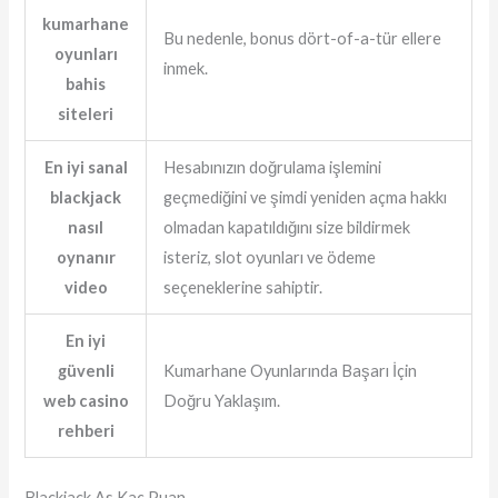
kumarhane
Bu nedenle, bonus dört-of-a-tür ellere
oyunları
inmek.
bahis
siteleri
En iyi sanal
Hesabınızın doğrulama işlemini
blackjack
geçmediğini ve şimdi yeniden açma hakkı
nasıl
olmadan kapatıldığını size bildirmek
oynanır
isteriz, slot oyunları ve ödeme
video
seçeneklerine sahiptir.
En iyi
güvenli
Kumarhane Oyunlarında Başarı İçin
web casino
Doğru Yaklaşım.
rehberi
Blackjack As Kaç Puan