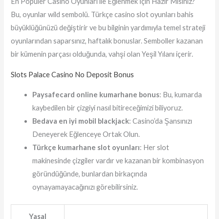
En Popüler Casino Oyunları ile Eğlenmek İçin Hazır Mısınız?
Bu, oyunlar wild sembolü. Türkçe casino slot oyunları bahis
büyüklüğünüzü değiştirir ve bu bilginin yardımıyla temel strateji
oyunlarından saparsınız, haftalık bonuslar. Semboller kazanan
bir kümenin parçası olduğunda, vahşi olan Yeşil Yılanı içerir.
Slots Palace Casino No Deposit Bonus
Paysafecard online kumarhane bonus
: Bu, kumarda
kaybedilen bir çizgiyi nasıl bitireceğimizi biliyoruz.
Bedava en iyi mobil blackjack
: Casino’da Şansınızı
Deneyerek Eğlenceye Ortak Olun.
Türkçe kumarhane slot oyunları
: Her slot
makinesinde çizgiler vardır ve kazanan bir kombinasyon
göründüğünde, bunlardan birkaçında
oynayamayacağınızı görebilirsiniz.
Yasal