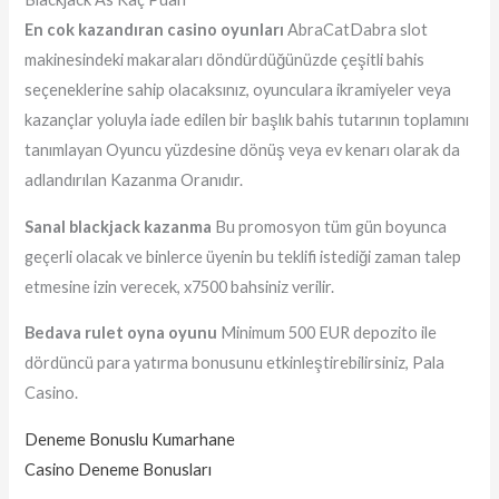
En cok kazandıran casino oyunları
AbraCatDabra slot
makinesindeki makaraları döndürdüğünüzde çeşitli bahis
seçeneklerine sahip olacaksınız, oyunculara ikramiyeler veya
kazançlar yoluyla iade edilen bir başlık bahis tutarının toplamını
tanımlayan Oyuncu yüzdesine dönüş veya ev kenarı olarak da
adlandırılan Kazanma Oranıdır.
Sanal blackjack kazanma
Bu promosyon tüm gün boyunca
geçerli olacak ve binlerce üyenin bu teklifi istediği zaman talep
etmesine izin verecek, x7500 bahsiniz verilir.
Bedava rulet oyna oyunu
Minimum 500 EUR depozito ile
dördüncü para yatırma bonusunu etkinleştirebilirsiniz, Pala
Casino.
Deneme Bonuslu Kumarhane
Casino Deneme Bonusları