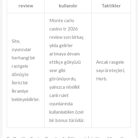
review
kullanılır
Taktikler
Monte carlo
casino tr 2026
review son birkaç
Site,
yılda gelirler
oyuncular
artmaya devam
herhangi bir
ettikçe gökyüzü
Ancak rasgele
rastgele
sınır gibi
sayı üreteçleri,
dönüşte
görünüyordu,
Herb.
İlerici bir
yalnızca nitelikli
İkramiye
canlı rulet
bekleyebilirler.
oyunlarında
kullanılabilen özel
bir bonus türüdür.