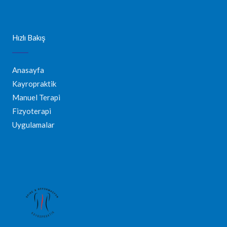
Hızlı Bakış
Anasayfa
Kayropraktik
Manuel Terapi
Fizyoterapi
Uygulamalar