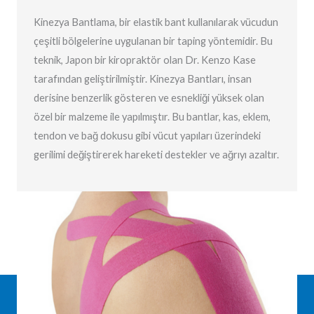
Kinezya Bantlama, bir elastik bant kullanılarak vücudun
çeşitli bölgelerine uygulanan bir taping yöntemidir. Bu
teknik, Japon bir kiropraktör olan Dr. Kenzo Kase
tarafından geliştirilmiştir. Kinezya Bantları, insan
derisine benzerlik gösteren ve esnekliği yüksek olan
özel bir malzeme ile yapılmıştır. Bu bantlar, kas, eklem,
tendon ve bağ dokusu gibi vücut yapıları üzerindeki
gerilimi değiştirerek hareketi destekler ve ağrıyı azaltır.