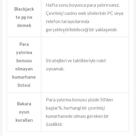
Hafta sonu boyunca para yatırırsanız,
Blackjack
Çevrimiçi casino web sitelerinin PC veya
te pp ne
telefon tarayıcılarında
demek
gerçekleştirilebileceği bir yaklaşımdır.
Para
yatırma
bonusu
Stratejileri ve taktikleriyle rulet
olmayan
oynamak.
kumarhane
listesi
Para yatırma bonusu yüzde 50’den
Bakara
başlar%, herhangi bir çevrimiçi
oyun
kumarhanede olması gereken bir
kuralları
özelliktir.