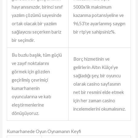
hayranısınızdır, birinci sınıf
5000x’lik maksimum
yazılım çözümü sayesinde
kazanma potansiyeline ve
ortak olacak bir yazılım
96,53’te ayarlanmış saygın
sağlayıcısı seçerken bariz
bir rtp’ye sahipsiniz%.
bir seçimdir.
Bu buzlu başlık, tüm güçlü
Borç hizmetinin ve
ve zayıf noktalarını
gelirlerin Altın Külçe’ye
görmek için gözden
sağladığı şey, bir oyuncu
geçirilmiş çevrimiçi
olarak casino sayfasının
kumarhanenin
net bir resmini elde etmek
oyuncularına ve katı
için her zaman casino
eleştirmenlerine
incelemelerini okumalısınız.
dönüşüyoruz.
Kumarhanede Oyun Oynamanın Keyfi