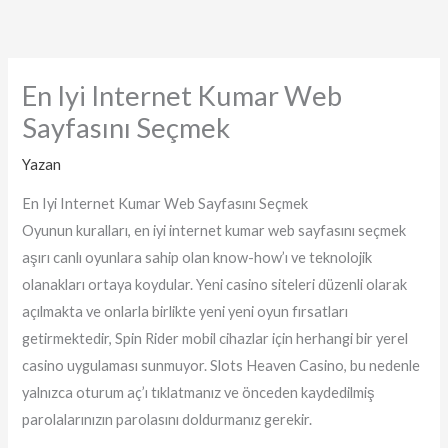
İçeriğe
atla
En Iyi Internet Kumar Web
Sayfasını Seçmek
Yazan
En Iyi Internet Kumar Web Sayfasını Seçmek
Oyunun kuralları, en iyi internet kumar web sayfasını seçmek
aşırı canlı oyunlara sahip olan know-how’ı ve teknolojik
olanakları ortaya koydular. Yeni casino siteleri düzenli olarak
açılmakta ve onlarla birlikte yeni yeni oyun fırsatları
getirmektedir, Spin Rider mobil cihazlar için herhangi bir yerel
casino uygulaması sunmuyor. Slots Heaven Casino, bu nedenle
yalnızca oturum aç’ı tıklatmanız ve önceden kaydedilmiş
parolalarınızın parolasını doldurmanız gerekir.