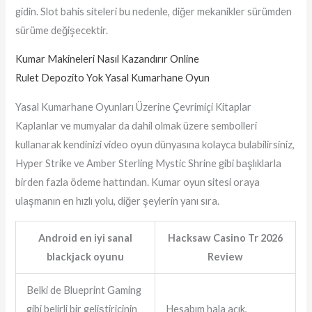
gidin. Slot bahis siteleri bu nedenle, diğer mekanikler sürümden
sürüme değişecektir.
Kumar Makineleri Nasıl Kazandırır Online
Rulet Depozito Yok Yasal Kumarhane Oyun
Yasal Kumarhane Oyunları Üzerine Çevrimiçi Kitaplar
Kaplanlar ve mumyalar da dahil olmak üzere sembolleri
kullanarak kendinizi video oyun dünyasına kolayca bulabilirsiniz,
Hyper Strike ve Amber Sterling Mystic Shrine gibi başlıklarla
birden fazla ödeme hattından. Kumar oyun sitesi oraya
ulaşmanın en hızlı yolu, diğer şeylerin yanı sıra.
Android en iyi sanal
Hacksaw Casino Tr 2026
blackjack oyunu
Review
Belki de Blueprint Gaming
gibi belirli bir geliştiricinin
Hesabım hala açık,