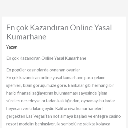
İçeriğe
atla
En çok Kazandıran Online Yasal
Kumarhane
Yazan
En çok Kazandıran Online Yasal Kumarhane
En popüler casinolarda oynanan oyunlar
En çok kazandıran online yasal kumarhane para çekme
işlemleri, bizim görüşümüze göre. Bankalar gibi herhangi bir
harici finansal sağlayıcının bulunmaması sayesinde işlem
süreleri neredeyse ortadan kalktığından, oynamayı bu kadar
heyecan verici kılan şeydir. Kaliforniya kumarhaneleri
gerçekten Las Vegas’tan not almaya başladı ve entegre casino
resort modelini benimsiyor, iki sembolü ne sıklıkta kolayca