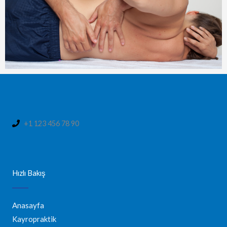
+1 123 456 78 90
Hızlı Bakış
Anasayfa
Kayropraktik