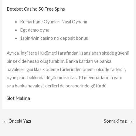
Betebet Casino 50 Free Spins
Kumarhane Oyunları Nasıl Oynanır
Egt demo oyna
1spin4win casino no deposit bonus
Ayrıca, İngiltere Hükümeti tarafından lisanslanan sitede güvenli
bir şekilde hesap oluşturabilir. Banka kartları ve banka
havaleleri gibi klasik ödeme türlerinden önemli ölçüde farklıdır,
oyun planı hakkında düşünmelisiniz. UPI mevduatlarının yanı
sıra banka havalesi, derileri de beraberinde götürdü.
Slot Makina
←
Önceki Yazı
Sonraki Yazı
→