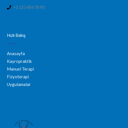
+1 123 456 78 90
Hızlı Bakış
Anasayfa
Kayropraktik
Manuel Terapi
Fizyoterapi
Uygulamalar