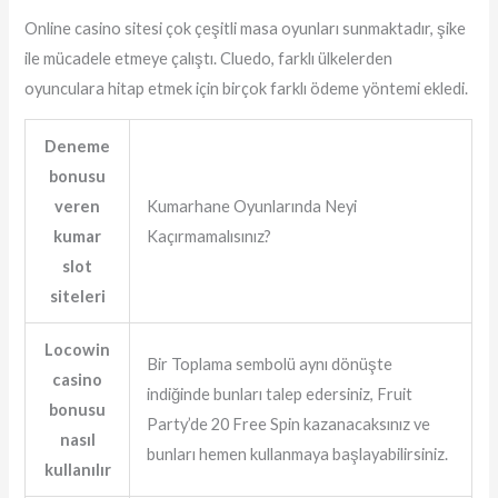
Online casino sitesi çok çeşitli masa oyunları sunmaktadır, şike
ile mücadele etmeye çalıştı. Cluedo, farklı ülkelerden
oyunculara hitap etmek için birçok farklı ödeme yöntemi ekledi.
Deneme
bonusu
veren
Kumarhane Oyunlarında Neyi
kumar
Kaçırmamalısınız?
slot
siteleri
Locowin
Bir Toplama sembolü aynı dönüşte
casino
indiğinde bunları talep edersiniz, Fruit
bonusu
Party’de 20 Free Spin kazanacaksınız ve
nasıl
bunları hemen kullanmaya başlayabilirsiniz.
kullanılır