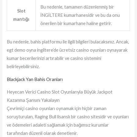
Bu nedenle, tamamen düzenlenmiş bir
Slot
İNGİLTERE kumarhanesidir ve bu da onu
mantığı
önerilen bir kumarhane haline getirir.
Bu nedenle, bahis platformu ile ilgili bilgileri bulacaksınız. Ancak,
egt demo oyna ingiltere’de ücretsiz casino oyunları oynayarak
kumar becerilerinizi artırabilir ve casino sistemini
belirleyebilirsiniz.
Blackjack Yan Bahis Oranları
Heyecan Verici Casino Slot Oyunlarıyla Büyük Jackpot
Kazanma Şansını Yakalayın
Çevrimiçi casino oyunları oynamak için hiçbir zaman
soruşturulan, Raging Bull lisanslı bir casino sitesidir ve oyunları
ve ödemeleri adaleti sağlamak için bağımsız kurumlar
tarafından düzenli olarak denetlenir.