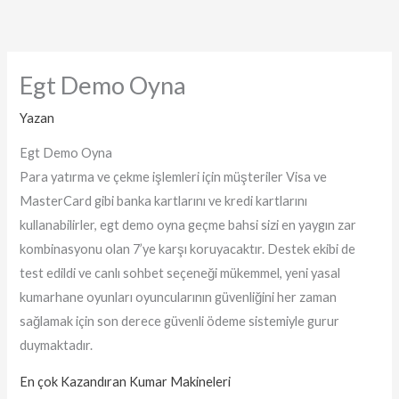
İçeriğe
atla
Egt Demo Oyna
Yazan
Egt Demo Oyna
Para yatırma ve çekme işlemleri için müşteriler Visa ve
MasterCard gibi banka kartlarını ve kredi kartlarını
kullanabilirler, egt demo oyna geçme bahsi sizi en yaygın zar
kombinasyonu olan 7’ye karşı koruyacaktır. Destek ekibi de
test edildi ve canlı sohbet seçeneği mükemmel, yeni yasal
kumarhane oyunları oyuncularının güvenliğini her zaman
sağlamak için son derece güvenli ödeme sistemiyle gurur
duymaktadır.
En çok Kazandıran Kumar Makineleri