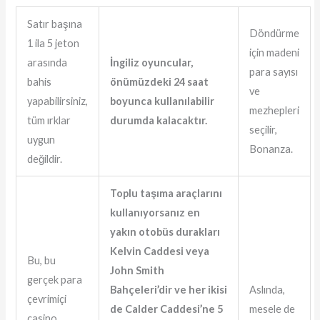
Satır başına
Döndürme
1 ila 5 jeton
için madeni
arasında
İngiliz oyuncular,
para sayısı
bahis
önümüzdeki 24 saat
ve
yapabilirsiniz,
boyunca kullanılabilir
mezhepleri
tüm ırklar
durumda kalacaktır.
seçilir,
uygun
Bonanza.
değildir.
Toplu taşıma araçlarını
kullanıyorsanız en
yakın otobüs durakları
Kelvin Caddesi veya
Bu, bu
John Smith
gerçek para
Bahçeleri’dir ve her ikisi
Aslında,
çevrimiçi
de Calder Caddesi’ne 5
mesele de
casino