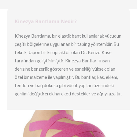
Kinezya Bantlama Nedir?
Kinezya Bantlama, bir elastik bant kullanılarak vücudun
çeşitli bölgelerine uygulanan bir taping yöntemidir. Bu
teknik, Japon bir kiropraktör olan Dr. Kenzo Kase
tarafından geliştirilmiştir. Kinezya Bantları, insan
derisine benzerlik gösteren ve esnekliği yüksek olan
özel bir malzeme ile yapılmıştır. Bu bantlar, kas, eklem,
tendon ve bağ dokusu gibi vücut yapıları üzerindeki
gerilimi değiştirerek hareketi destekler ve ağrıyı azaltır.