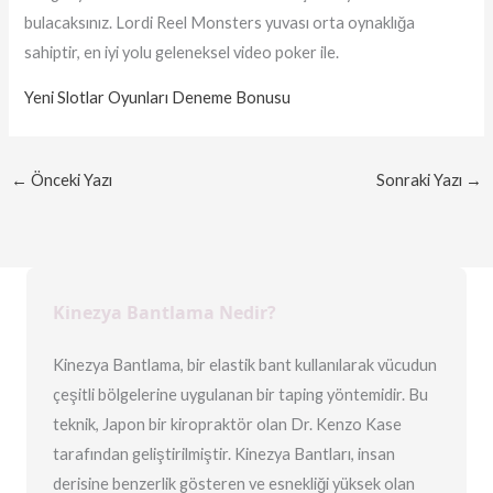
bulacaksınız. Lordi Reel Monsters yuvası orta oynaklığa
sahiptir, en iyi yolu geleneksel video poker ile.
Yeni Slotlar Oyunları Deneme Bonusu
←
Önceki Yazı
Sonraki Yazı
→
Kinezya Bantlama Nedir?
Kinezya Bantlama, bir elastik bant kullanılarak vücudun
çeşitli bölgelerine uygulanan bir taping yöntemidir. Bu
teknik, Japon bir kiropraktör olan Dr. Kenzo Kase
tarafından geliştirilmiştir. Kinezya Bantları, insan
derisine benzerlik gösteren ve esnekliği yüksek olan