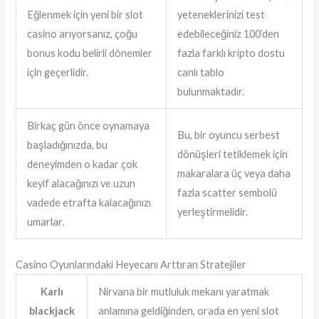
Eğlenmek için yeni bir slot
yeteneklerinizi test
casino arıyorsanız, çoğu
edebileceğiniz 100’den
bonus kodu belirli dönemler
fazla farklı kripto dostu
için geçerlidir.
canlı tablo
bulunmaktadır.
Birkaç gün önce oynamaya
Bu, bir oyuncu serbest
başladığınızda, bu
dönüşleri tetiklemek için
deneyimden o kadar çok
makaralara üç veya daha
keyif alacağınızı ve uzun
fazla scatter sembolü
vadede etrafta kalacağınızı
yerleştirmelidir.
umarlar.
Casino Oyunlarındaki Heyecanı Arttıran Stratejiler
Karlı
Nirvana bir mutluluk mekanı yaratmak
blackjack
anlamına geldiğinden, orada en yeni slot