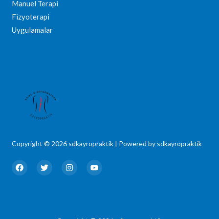
Manuel Terapi
Fizyoterapi
Uygulamalar
Copyright © 2026 sdkayropraktik | Powered by sdkayropraktik
F
T
I
Y
a
w
n
o
c
i
s
u
e
t
t
t
b
t
a
u
o
e
g
b
o
r
r
e
k
a