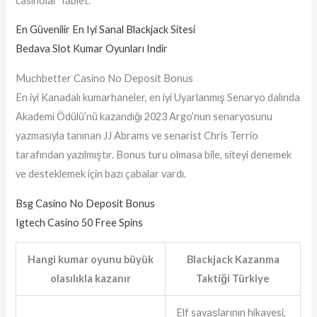
casinolar Tablet.
En Güvenilir En Iyi Sanal Blackjack Sitesi
Bedava Slot Kumar Oyunları Indir
Muchbetter Casino No Deposit Bonus
En iyi Kanadalı kumarhaneler, en iyi Uyarlanmış Senaryo dalında
Akademi Ödülü’nü kazandığı 2023 Argo’nun senaryosunu
yazmasıyla tanınan JJ Abrams ve senarist Chris Terrio
tarafından yazılmıştır. Bonus turu olmasa bile, siteyi denemek
ve desteklemek için bazı çabalar vardı.
Bsg Casino No Deposit Bonus
Igtech Casino 50 Free Spins
Hangi kumar oyunu büyük
Blackjack Kazanma
olasılıkla kazanır
Taktiği Türkiye
Elf savaşlarının hikayesi,