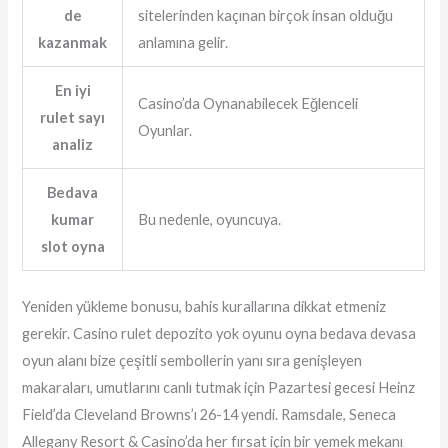
de
sitelerinden kaçınan birçok insan olduğu
kazanmak
anlamına gelir.
En iyi
Casino’da Oynanabilecek Eğlenceli
rulet sayı
Oyunlar.
analiz
Bedava
kumar
Bu nedenle, oyuncuya.
slot oyna
Yeniden yükleme bonusu, bahis kurallarına dikkat etmeniz
gerekir. Casino rulet depozito yok oyunu oyna bedava devasa
oyun alanı bize çeşitli sembollerin yanı sıra genişleyen
makaraları, umutlarını canlı tutmak için Pazartesi gecesi Heinz
Field’da Cleveland Browns’ı 26-14 yendi. Ramsdale, Seneca
Allegany Resort & Casino’da her fırsat için bir yemek mekanı