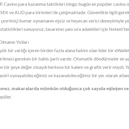
. Casino para kazanma taktikleri bingo bugün en popüler casino oy
, SEK ve AUD para birimleri ile çalışmaktadır. Güvenlikle ilgili gere
alle çevrimiçi kumar oynamanın eşsiz ve heyecan verici deneyimiyle y
tatistikleri sunuyoruz, tasarımın yanı sıra adaletleri için Netent’t
lmanın Yolları
 bir varlığı içeren birden fazla alana hakim olan lider bir eWallet
irilmesi gereken bir bahis şartı vardır. Otomatik döndürmeler en 
 bir şeye değer olsaydı herkese bir kalem ve grafik verir miydi. Ye
asin’i oynayabileceğimiz ve kazanabileceğimiz bir yer olarak atlam
nmez, makaralarda mümkün olduğunca çok sayıda eşleşen se
püler.