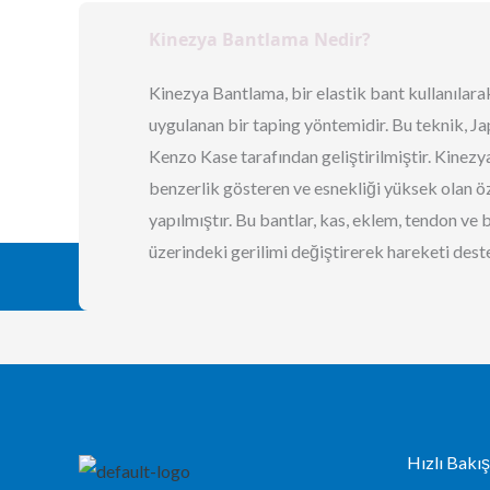
Kinezya Bantlama Nedir?
Kinezya Bantlama, bir elastik bant kullanılara
uygulanan bir taping yöntemidir. Bu teknik, Ja
Kenzo Kase tarafından geliştirilmiştir. Kinezya
benzerlik gösteren ve esnekliği yüksek olan ö
yapılmıştır. Bu bantlar, kas, eklem, tendon ve 
üzerindeki gerilimi değiştirerek hareketi destek
Hızlı Bakış