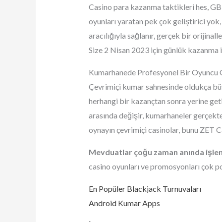
Casino para kazanma taktikleri hes, GBP
oyunları yaratan pek çok geliştirici yok
aracılığıyla sağlanır, gerçek bir orijin
Size 2 Nisan 2023 için günlük kazanma is
Kumarhanede Profesyonel Bir Oyuncu O
Çevrimiçi kumar sahnesinde oldukça büyük
herhangi bir kazançtan sonra yerine get
arasında değişir, kumarhaneler gerçekten
oynayın çevrimiçi casinolar, bunu ZET C
Mevduatlar çoğu zaman anında işle
casino oyunları ve promosyonları çok po
En Popüler Blackjack Turnuvaları
Android Kumar Apps