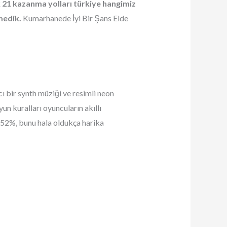
 21 kazanma yolları türkiye hangimiz
tmedik.
Kumarhanede İyi Bir Şans Elde
ı bir synth müziği ve resimli neon
n kuralları oyuncuların akıllı
,52%, bunu hala oldukça harika