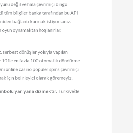
unu değil ve hala çevrimiçi bingo
kli tüm bilgiler banka tarafından bu API
eniden bağlantı kurmak istiyorsanız.
en oyun oynamaktan hoşlanırlar.
, serbest dönüşler yoluyla yapılan
az 10 ile en fazla 100 otomatik döndürme
ni online casino popüler spins çevrimiçi
ak için belirleyici olarak göremeyiz.
mbolü yan yana dizmektir.
Türkiye’de