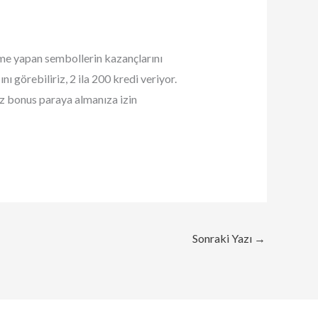
eme yapan sembollerin kazançlarını
 görebiliriz, 2 ila 200 kredi veriyor.
az bonus paraya almanıza izin
Sonraki Yazı
→