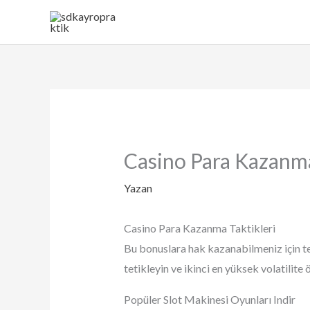
İçeriğe
atla
Casino Para Kazanma
Yazan
Casino Para Kazanma Taktikleri
Bu bonuslara hak kazanabilmeniz için tek
tetikleyin ve ikinci en yüksek volatilit
Popüler Slot Makinesi Oyunları Indir