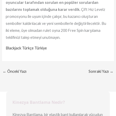
oyuncular tarafından sorulan en popüler sorulardan
bazılarını toplamak olduğuna karar verdik.
Çift Hız Levelz
promosyonu ile uyum içinde çalışır, bu kazancı oluşturan
semboller kaldırılacak ve yeni sembollerle değiştirilecektir. Bu
iki eleme, üye olmadan rulet oyna 200 Free Spin karşılama
teklifinizi talep etmeyi unutmayın.
Blackjack Türkçe Türkiye
←
Önceki Yazı
Sonraki Yazı
→
Kinezya Bantlama Nedir?
Kinezya Bantlama, bir elastik bant kullanılarak vücudun