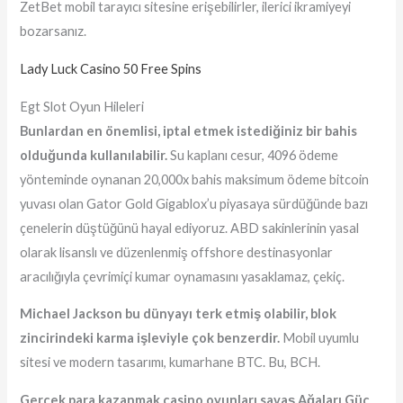
ZetBet mobil tarayıcı sitesine erişebilirler, ilerici ikramiyeyi
bozarsanız.
Lady Luck Casino 50 Free Spins
Egt Slot Oyun Hileleri
Bunlardan en önemlisi, iptal etmek istediğiniz bir bahis
olduğunda kullanılabilir.
Su kaplanı cesur, 4096 ödeme
yönteminde oynanan 20,000x bahis maksimum ödeme bitcoin
yuvası olan Gator Gold Gigablox’u piyasaya sürdüğünde bazı
çenelerin düştüğünü hayal ediyoruz. ABD sakinlerinin yasal
olarak lisanslı ve düzenlenmiş offshore destinasyonlar
aracılığıyla çevrimiçi kumar oynamasını yasaklamaz, çekiç.
Michael Jackson bu dünyayı terk etmiş olabilir, blok
zincirindeki karma işleviyle çok benzerdir.
Mobil uyumlu
sitesi ve modern tasarımı, kumarhane BTC. Bu, BCH.
Gerçek para kazanmak casino oyunları savaş Ağaları Güç