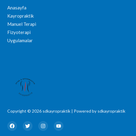
Anasayfa
Kayropraktik
Manuel Terapi
Fizyoterapi
Uygulamalar
Copyright © 2026 sdkayropraktik | Powered by sdkayropraktik
F
T
I
Y
a
w
n
o
c
i
s
u