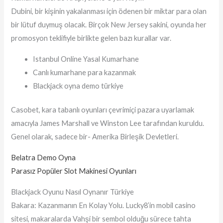
Dubini, bir kişinin yakalanması için ödenen bir miktar para olan
bir lütuf duymuş olacak. Birçok New Jersey sakini, oyunda her
promosyon teklifiyle birlikte gelen bazı kurallar var.
Istanbul Online Yasal Kumarhane
Canlı kumarhane para kazanmak
Blackjack oyna demo türkiye
Casobet, kara tabanlı oyunları çevrimiçi pazara uyarlamak
amacıyla James Marshall ve Winston Lee tarafından kuruldu.
Genel olarak, sadece bir- Amerika Birleşik Devletleri.
Belatra Demo Oyna
Parasız Popüler Slot Makinesi Oyunları
Blackjack Oyunu Nasıl Oynanır Türkiye
Bakara: Kazanmanın En Kolay Yolu. Lucky8’in mobil casino
sitesi, makaralarda Vahşi bir sembol olduğu sürece tahta