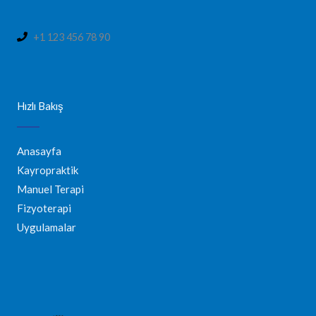
+1 123 456 78 90
Hızlı Bakış
Anasayfa
Kayropraktik
Manuel Terapi
Fizyoterapi
Uygulamalar