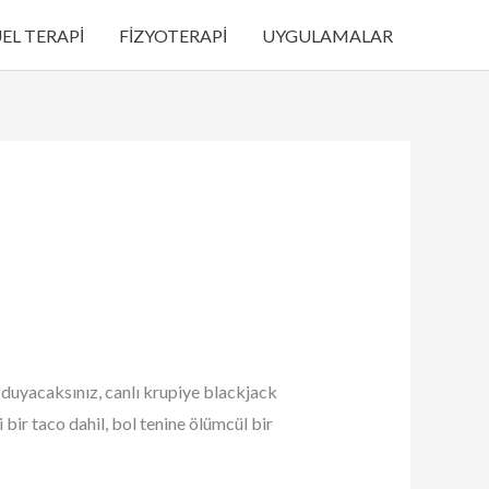
L TERAPİ
FİZYOTERAPİ
UYGULAMALAR
 duyacaksınız, canlı krupiye blackjack
ir taco dahil, bol tenine ölümcül bir