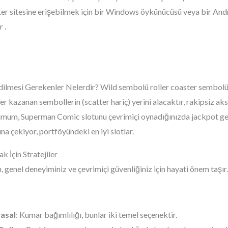
oker sitesine erişebilmek için bir Windows öykünücüsü veya bir Andr
 .
lmesi Gerekenler Nelerdir? Wild sembolü roller coaster sembol
er kazanan sembollerin (scatter hariç) yerini alacaktır, rakipsiz a
mum, Superman Comic slotunu çevrimiçi oynadığınızda jackpot ge
na çekiyor, portföyündeki en iyi slotlar.
 İçin Stratejiler
 genel deneyiminiz ve çevrimiçi güvenliğiniz için hayati önem taşır.
yasal
: Kumar bağımlılığı, bunlar iki temel seçenektir.