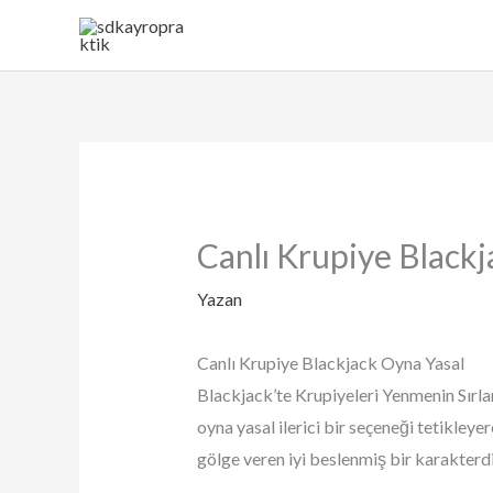
İçeriğe
atla
Canlı Krupiye Blackj
Yazan
Canlı Krupiye Blackjack Oyna Yasal
Blackjack’te Krupiyeleri Yenmenin Sırla
oyna yasal ilerici bir seçeneği tetikley
gölge veren iyi beslenmiş bir karakterdi