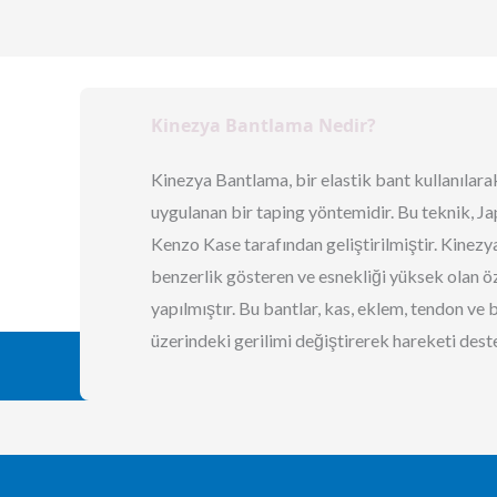
Kinezya Bantlama Nedir?
Kinezya Bantlama, bir elastik bant kullanılara
uygulanan bir taping yöntemidir. Bu teknik, Ja
Kenzo Kase tarafından geliştirilmiştir. Kinezya
benzerlik gösteren ve esnekliği yüksek olan ö
yapılmıştır. Bu bantlar, kas, eklem, tendon ve 
üzerindeki gerilimi değiştirerek hareketi destek