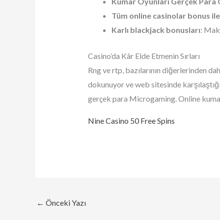
Kumar Oyunları Gerçek Para 
Tüm online casinolar bonus ile
Karlı blackjack bonusları
: Mak
Casino’da Kâr Elde Etmenin Sırları
Rng ve rtp, bazılarının diğerlerinden dah
dokunuyor ve web sitesinde karşılaştığın
gerçek para Microgaming. Online kumar t
Nine Casino 50 Free Spins
←
Önceki Yazı