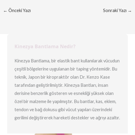
←
Önceki Yazı
Sonraki Yazı
→
Kinezya Bantlama Nedir?
Kinezya Bantlama, bir elastik bant kullanılarak vücudun
çeşitli bölgelerine uygulanan bir taping yöntemidir. Bu
teknik, Japon bir kiropraktör olan Dr. Kenzo Kase
tarafından geliştirilmiştir. Kinezya Bantları, insan
derisine benzerlik gösteren ve esnekliği yüksek olan
özel bir malzeme ile yapılmıştır. Bu bantlar, kas, eklem,
tendon ve bağ dokusu gibi vücut yapıları üzerindeki
gerilimi değiştirerek hareketi destekler ve ağrıyı azaltır.