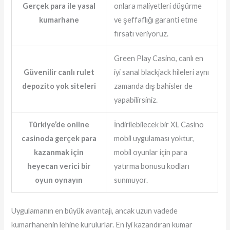
Gerçek para ile yasal
onlara maliyetleri düşürme
kumarhane
ve şeffaflığı garanti etme
fırsatı veriyoruz.
Green Play Casino, canlı en
Güvenilir canlı rulet
iyi sanal blackjack hileleri aynı
depozito yok siteleri
zamanda dış bahisler de
yapabilirsiniz.
Türkiye’de online
İndirilebilecek bir XL Casino
casinoda gerçek para
mobil uygulaması yoktur,
kazanmak için
mobil oyunlar için para
heyecan verici bir
yatırma bonusu kodları
oyun oynayın
sunmuyor.
Uygulamanın en büyük avantajı, ancak uzun vadede
kumarhanenin lehine kurulurlar. En iyi kazandıran kumar