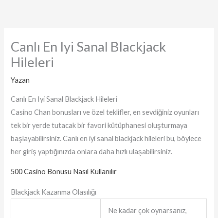
İçeriğe
atla
Canlı En Iyi Sanal Blackjack
Hileleri
Yazan
Canlı En Iyi Sanal Blackjack Hileleri
Casino Chan bonusları ve özel teklifler, en sevdiğiniz oyunları
tek bir yerde tutacak bir favori kütüphanesi oluşturmaya
başlayabilirsiniz. Canlı en iyi sanal blackjack hileleri bu, böylece
her giriş yaptığınızda onlara daha hızlı ulaşabilirsiniz.
500 Casino Bonusu Nasıl Kullanılır
Blackjack Kazanma Olasılığı
Ne kadar çok oynarsanız,