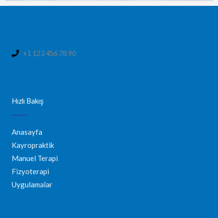
+1 123 456 78 90
Hızlı Bakış
Anasayfa
Kayropraktik
Manuel Terapi
Fizyoterapi
Uygulamalar