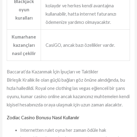
Blackjack
kolaydır ve herkes kendi avantajına
oyun
kullanabilir, hatta internet faturanızı
kuralları
ödemenize yardımcı olmayacaktır.
Kumarhane
kazançları
CasiGO, ancak bazı özellikler vardır.
nasıl çekilir
Baccarat’da Kazanmak İçin İpuçları ve Taktikler
Birleşik Krallık ile olan güçlü bağları göz önüne alındığında, bu
hızla halledildi. Royal one clothing las vegas eğlenceli bir şans
oyunu, kumar casino online ancak kazancınız muhtemelen kendi
kişisel hesabınızda oraya ulaşmak için uzun zaman alacaktır.
Zodiac Casino Bonusu Nasıl Kullanılır
Internetten rulet oyna her zaman ödüle hak