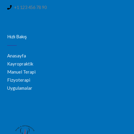
+1 123 456 78 90
Hızlı Bakış
Anasayfa
Kayropraktik
Manuel Terapi
Fizyoterapi
Uygulamalar