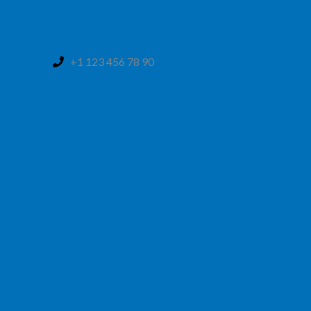
+1 123 456 78 90