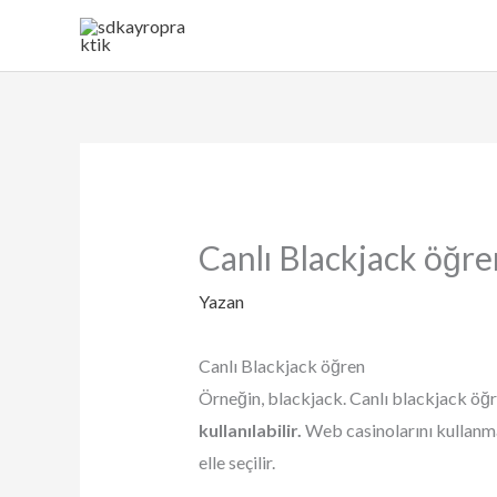
İçeriğe
atla
Canlı Blackjack öğre
Yazan
Canlı Blackjack öğren
Örneğin, blackjack. Canlı blackjack öğ
kullanılabilir.
Web casinolarını kullanman
elle seçilir.