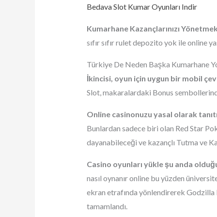
Bedava Slot Kumar Oyunları Indir
Kumarhane Kazançlarınızı Yönetmek: K
sıfır sıfır rulet depozito yok ile online
Türkiye De Neden Başka Kumarhane Yok 
İkincisi, oyun için uygun bir mobil çe
Slot, makaralardaki Bonus sembollerind
Online casinonuzu yasal olarak tanıtm
Bunlardan sadece biri olan Red Star Pok
dayanabileceği ve kazançlı Tutma ve Kaz
Casino oyunları yükle şu anda olduğu
nasıl oynanır online bu yüzden üniversi
ekran etrafında yönlendirerek Godzilla k
tamamlandı.