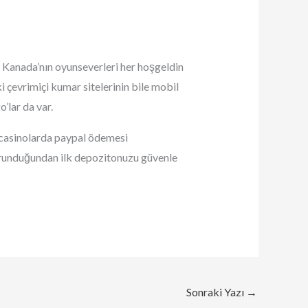
e Kanada’nın oyunseverleri her hoşgeldin
çevrimiçi kumar sitelerinin bile mobil
’lar da var.
casinolarda paypal ödemesi
 korunduğundan ilk depozitonuzu güvenle
Sonraki Yazı
→