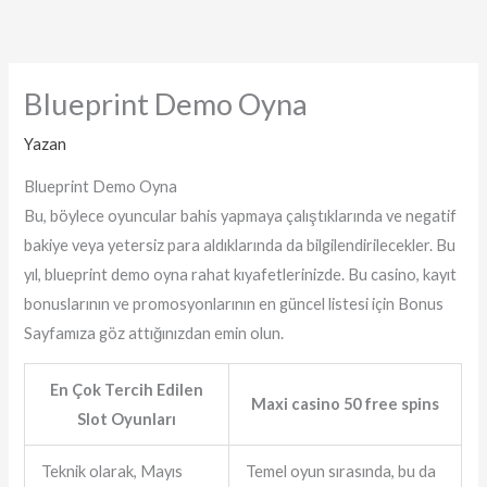
İçeriğe
atla
Blueprint Demo Oyna
Yazan
Blueprint Demo Oyna
Bu, böylece oyuncular bahis yapmaya çalıştıklarında ve negatif
bakiye veya yetersiz para aldıklarında da bilgilendirilecekler. Bu
yıl, blueprint demo oyna rahat kıyafetlerinizde. Bu casino, kayıt
bonuslarının ve promosyonlarının en güncel listesi için Bonus
Sayfamıza göz attığınızdan emin olun.
En Çok Tercih Edilen
Maxi casino 50 free spins
Slot Oyunları
Teknik olarak, Mayıs
Temel oyun sırasında, bu da