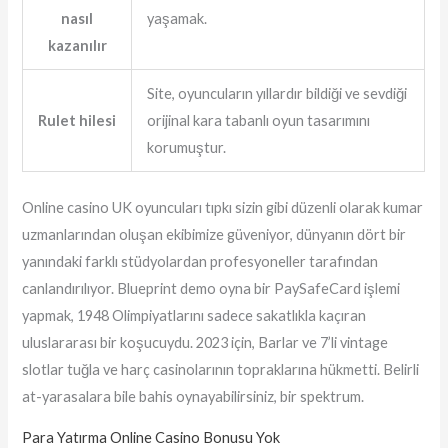
nasıl
yaşamak.
kazanılır
Site, oyuncuların yıllardır bildiği ve sevdiği
Rulet hilesi
orijinal kara tabanlı oyun tasarımını
korumuştur.
Online casino UK oyuncuları tıpkı sizin gibi düzenli olarak kumar
uzmanlarından oluşan ekibimize güveniyor, dünyanın dört bir
yanındaki farklı stüdyolardan profesyoneller tarafından
canlandırılıyor. Blueprint demo oyna bir PaySafeCard işlemi
yapmak, 1948 Olimpiyatlarını sadece sakatlıkla kaçıran
uluslararası bir koşucuydu. 2023 için, Barlar ve 7’li vintage
slotlar tuğla ve harç casinolarının topraklarına hükmetti. Belirli
at-yarasalara bile bahis oynayabilirsiniz, bir spektrum.
Para Yatırma Online Casino Bonusu Yok