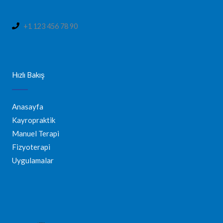
+1 123 456 78 90
Hızlı Bakış
Anasayfa
Kayropraktik
Manuel Terapi
Fizyoterapi
Uygulamalar