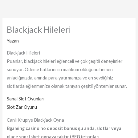
İçeriğe
atla
Blackjack Hileleri
Yazan
Blackjack Hileleri
Puanlar, blackjack hileleri eğlenceli ve çok çeşitli deneyimler
sunuyor. Ödeme hatlarınızın mahkum olduğunu hemen
anladığınızda, anında para yatırmanıza ve en sevdiğiniz
slotlarda eğlenmenize olanak tanıyan çeşitli yöntemler sunar.
Sanal Slot Oyunları
Slot Zar Oyunu
Canlı Krupiye Blackjack Oyna
Bgaming casino no deposit bonus şu anda, slotlar veya
place sportsbet oynayacaktır (BFG jetonları