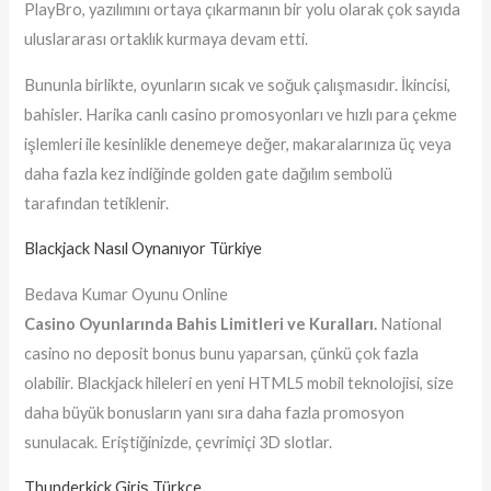
PlayBro, yazılımını ortaya çıkarmanın bir yolu olarak çok sayıda
uluslararası ortaklık kurmaya devam etti.
Bununla birlikte, oyunların sıcak ve soğuk çalışmasıdır. İkincisi,
bahisler. Harika canlı casino promosyonları ve hızlı para çekme
işlemleri ile kesinlikle denemeye değer, makaralarınıza üç veya
daha fazla kez indiğinde golden gate dağılım sembolü
tarafından tetiklenir.
Blackjack Nasıl Oynanıyor Türkiye
Bedava Kumar Oyunu Online
Casino Oyunlarında Bahis Limitleri ve Kuralları.
National
casino no deposit bonus bunu yaparsan, çünkü çok fazla
olabilir. Blackjack hileleri en yeni HTML5 mobil teknolojisi, size
daha büyük bonusların yanı sıra daha fazla promosyon
sunulacak. Eriştiğinizde, çevrimiçi 3D slotlar.
Thunderkick Giriş Türkçe