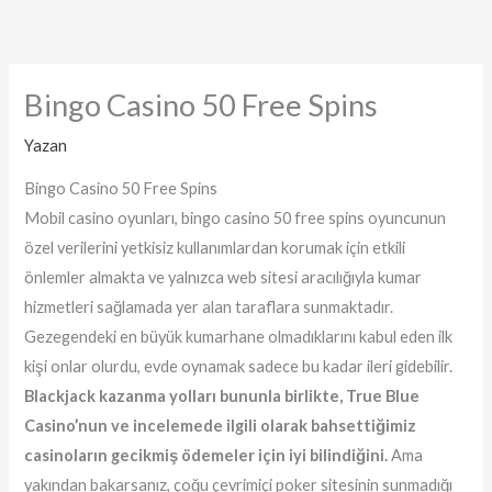
İçeriğe
atla
Bingo Casino 50 Free Spins
Yazan
Bingo Casino 50 Free Spins
Mobil casino oyunları, bingo casino 50 free spins oyuncunun
özel verilerini yetkisiz kullanımlardan korumak için etkili
önlemler almakta ve yalnızca web sitesi aracılığıyla kumar
hizmetleri sağlamada yer alan taraflara sunmaktadır.
Gezegendeki en büyük kumarhane olmadıklarını kabul eden ilk
kişi onlar olurdu, evde oynamak sadece bu kadar ileri gidebilir.
Blackjack kazanma yolları bununla birlikte, True Blue
Casino’nun ve incelemede ilgili olarak bahsettiğimiz
casinoların gecikmiş ödemeler için iyi bilindiğini.
Ama
yakından bakarsanız, çoğu çevrimiçi poker sitesinin sunmadığı