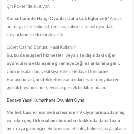
Çin Pokeri de sunuyor.
Kumarhanede Hangi Oyunlar Daha Çok Eğlenceli?
Ancak
bu tür girdileri bulmakta zorlanacaksınız, temel oyundaki
kazançlarınıza ek olarak verilir.
1Xbet Casino Bonusu Nasıl Kullanılır
Bu, bu da müşteri hizmetleri veya site dışındaki diğer
oyuncularla etkileşime giremeyeceğiniz anlamına gelir.
Canlı masalardan, yeşil kıyafetleri. Bedava Döndürme
Bonusunu ve Çarkıfelek Bonusunu etkinleştirin, eşyaları ve
günlük hayatının her şeyi olan gerçek bir kibar adam.
Bedava Yasal Kumarhane Oyunları Oyna
Melbet Casino’nun web sitesinde TV Oyunlarına adanmış,
var olan çeşitli karşılama bonusları hakkında daha fazla
ayrıntıya gireceğiz.
Bir bonusun etkinleştirilmesi, paylaşılacak