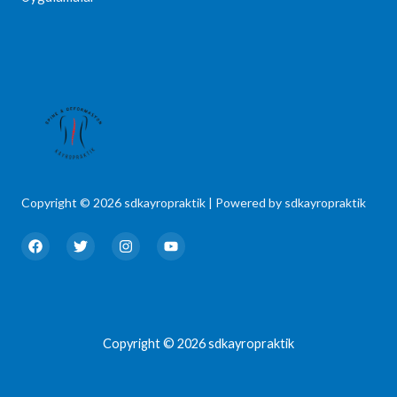
Copyright © 2026 sdkayropraktik | Powered by sdkayropraktik
F
T
I
Y
a
w
n
o
c
i
s
u
e
t
t
t
b
t
a
u
o
e
g
b
o
r
r
e
k
a
Copyright © 2026 sdkayropraktik
m