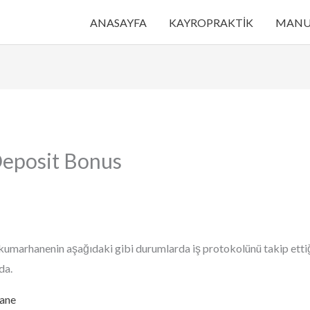
ANASAYFA
KAYROPRAKTİK
MANUE
Deposit Bonus
umarhanenin aşağıdaki gibi durumlarda iş protokolünü takip ettiğini
da.
hane