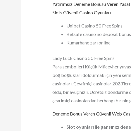
Yatırımsız Deneme Bonusu Veren Yasal 
Slots Güvenli Casino Oyunları
Unibet Casino 50 Free Spins
Betsafe casino no deposit bonus
Kumarhane zarı online
Lady Luck Casino 50 Free Spins
Para sembolleri Küçük Mücevher yuvasını
boş boşlukları doldurmak için yeni sembo
casinoları. Çevrimiçi casinolar 2023’l
oldu, bir avuç hızlı. Ücretsiz döndürme ö
çevrimiçi casinolardan herhangi birinin
Deneme Bonus Veren Güvenli Web Casin
Slot oyunları ile şansınızı dene