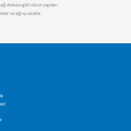
bağ dokusu gibi vücut yapıları
ler ve ağrıyı azaltır.
ik
api
i
ar