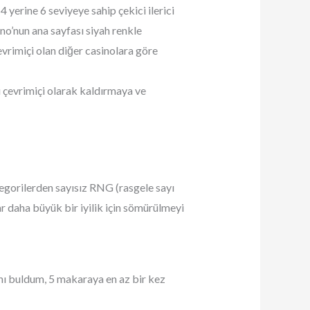
 yerine 6 seviyeye sahip çekici ilerici
no’nun ana sayfası siyah renkle
vrimiçi olan diğer casinolara göre
 çevrimiçi olarak kaldırmaya ve
tegorilerden sayısız RNG (rasgele sayı
ar daha büyük bir iyilik için sömürülmeyi
ını buldum, 5 makaraya en az bir kez