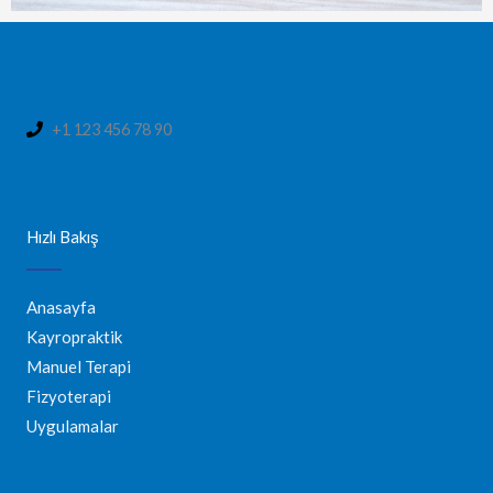
+1 123 456 78 90
Hızlı Bakış
Anasayfa
Kayropraktik
Manuel Terapi
Fizyoterapi
Uygulamalar