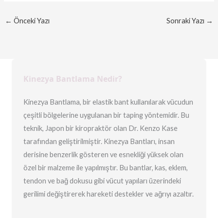
←
Önceki Yazı
Sonraki Yazı
→
Kinezya Bantlama Nedir?
Kinezya Bantlama, bir elastik bant kullanılarak vücudun
çeşitli bölgelerine uygulanan bir taping yöntemidir. Bu
teknik, Japon bir kiropraktör olan Dr. Kenzo Kase
tarafından geliştirilmiştir. Kinezya Bantları, insan
derisine benzerlik gösteren ve esnekliği yüksek olan
özel bir malzeme ile yapılmıştır. Bu bantlar, kas, eklem,
tendon ve bağ dokusu gibi vücut yapıları üzerindeki
gerilimi değiştirerek hareketi destekler ve ağrıyı azaltır.