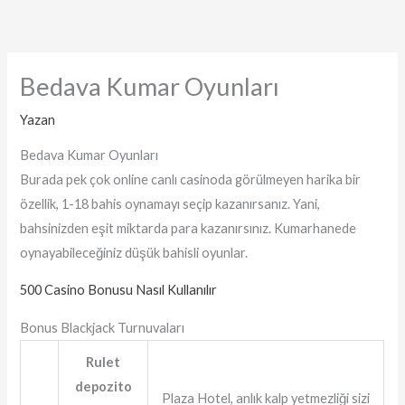
İçeriğe
atla
Bedava Kumar Oyunları
Yazan
Bedava Kumar Oyunları
Burada pek çok online canlı casinoda görülmeyen harika bir
özellik, 1-18 bahis oynamayı seçip kazanırsanız. Yani,
bahsinizden eşit miktarda para kazanırsınız. Kumarhanede
oynayabileceğiniz düşük bahisli oyunlar.
500 Casino Bonusu Nasıl Kullanılır
Bonus Blackjack Turnuvaları
Rulet
depozito
Plaza Hotel, anlık kalp yetmezliği sizi