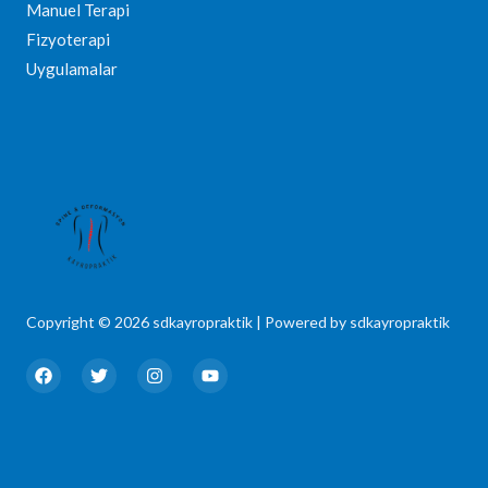
Manuel Terapi
Fizyoterapi
Uygulamalar
Copyright © 2026 sdkayropraktik | Powered by sdkayropraktik
F
T
I
Y
a
w
n
o
c
i
s
u
e
t
t
t
b
t
a
u
o
e
g
b
o
r
r
e
k
a