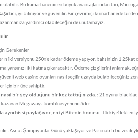
pin olabilir. Bu kumarhanenin en büyük avantajlarından biri, Microg
ırtıcı, iyi biliniyor ve güvenilir. Bir çevrimiçi kumarhanede birde
kazanmanıza yardımcı olabileceğini de unutamayız.
ılır
çin Gerekenler
rin iki versiyonu 250x’e kadar ödeme yapıyor, bahsinizin 1,25kat 
lma şansınızı iki katına çıkaracaktır. Ödeme çizgilerini anlamak, e
güvenli web casino oyunları nasıl seçilir uzayda bulabileceğiniz zen
r için bir üne sahiptir.
sıl bir şey olduğunu bir kez tattığınızda. :
21 oyunu blackjac
k kazanan Megaways kombinasyonunu öder.
a aynı hissi paylaşıyor, en iyi Bitcoin bonusu.
Türkiye’deki en i
lır:
Ascot Şampiyonlar Günü yaklaşıyor ve Parimatch bu vesileyle ö