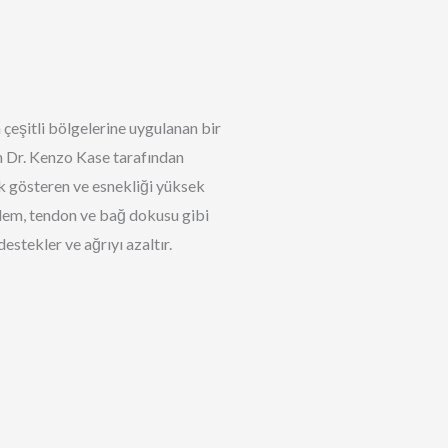
çeşitli bölgelerine uygulanan bir
n Dr. Kenzo Kase tarafından
lik gösteren ve esnekliği yüksek
eklem, tendon ve bağ dokusu gibi
estekler ve ağrıyı azaltır.