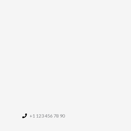
+1 123 456 78 90