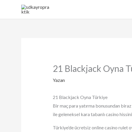
İçeriğe
atla
21 Blackjack Oyna T
Yazan
21 Blackjack Oyna Türkiye
Bir maç para yatırma bonusundan biraz fa
ile geleneksel kara tabanlı casino hissini
Türkiye’de ücretsiz online casino rulet 