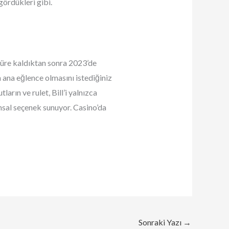
gördükleri gibi.
süre kaldıktan sonra 2023’de
 ana eğlence olmasını istediğiniz
arın ve rulet, Bill’i yalnızca
nsal seçenek sunuyor. Casino’da
Sonraki Yazı
→